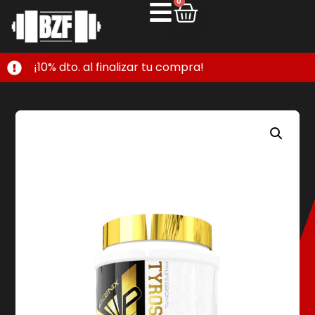
0
¡10% dto. al finalizar tu compra!