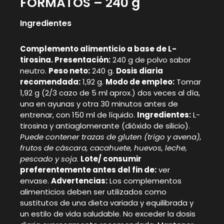
FORMATOS – 240 g
Ingredientes
Complemento alimenticio a base de L-
tirosina. Presentación:
240 g de polvo sabor
neutro.
Peso neto:
240 g.
Dosis diaria
recomendada:
1,92 g.
Modo de empleo:
Tomar
1,92 g (2/3 cazo de 5 ml aprox.) dos veces al día,
una en ayunas y otra 30 minutos antes de
entrenar, con 150 ml de líquido.
Ingredientes:
L-
tirosina y antiaglomerante (dióxido de silicio).
Puede contener trazas de gluten (trigo y avena),
frutos de cáscara, cacahuete, huevos, leche,
pescado y soja
.
Lote/ consumir
preferentemente antes del fin de:
ver
envase.
Advertencias:
Los complementos
alimenticios deben ser utilizados como
sustitutos de una dieta variada y equilibrada y
un estilo de vida saludable. No exceder la dosis