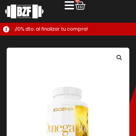
0
¡10% dto. al finalizar tu compra!