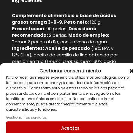
Ingredientes
Complemento alimenticio a base de ácidos
grasos omega 3-6-9. Peso neto:
126 g.
Presentación:
90 perlas.
Dosis diaria
recomendada:
2 perlas.
Modo de empleo:
Tomar 2 perlas al día, con un vaso de agua.
Ingredientes:
Aceite de pescado
(18% EPA y
12% DHA), aceite de semilla de lino obtenido por
presión en frío (
Linum usiatissimum
, 60% ácido
alfa linolénico, 20% ácido linoleico y 20% ácido
Gestionar consentimiento
oleico), aceite de onagra (
Oenothera biennis
Para ofrecer las mejores experiencias, utilizamos tecnologías como
L
.,10% ácido gamma linolénico), perla (gelatina y
las cookies para almacenar y/o acceder a la información del
humectante (glicerina)) y antioxidante
dispositivo. El consentimiento de estas tecnologías nos permitirá
procesar datos como el comportamiento de navegación o las
(extracto rico en tocoferoles).
Puede contener
identificaciones únicas en este sitio. No consentir o retirar el
trazas de gluten (trigo y avena), frutos de
consentimiento, puede afectar negativamente a ciertas
cáscara, cacahuete, huevos, leche y soja
.
Lote /
características y funciones.
Consumir preferentemente antes del fin de:
Gestionar los servicios
ver envase.
Advertencias:
Los complementos
alimenticios no deben utilizarse como sustitutos
Aceptar