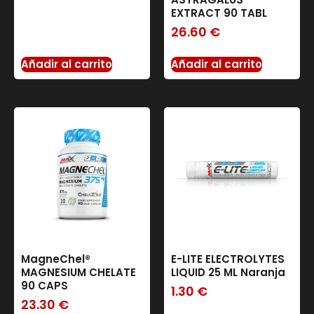
EXTRACT 90 TABL
26.60
€
Añadir al carrito
Añadir al carrito
MagneChel®
E-LITE ELECTROLYTES
MAGNESIUM CHELATE
LIQUID 25 ML Naranja
90 CAPS
1.30
€
23.30
€