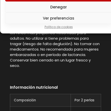
de una dieta equilibrada. Es importante seguir
una dieta variada y equilibrada y un estilo de
Denegar
vida saludable. No superar la dosis diaria
expresamente recomendada. No superar una
Ver preferencias
ingesta diaria suplementaria de 3 g de EPA y de
Política de cookies
DHA combinados. Mantener fuera del alcance de
los niños más pequeños. Reservado para
adultos. No utilizar si tiene problemas para
tragar (riesgo de falta deglución). No tomar con
medicamentos. No recomendado para mujeres
embarazadas o en período de lactancia.
Conservar bien cerrado en un lugar fresco y
seco.
Información nutricional
Composición
Por 2 perlas