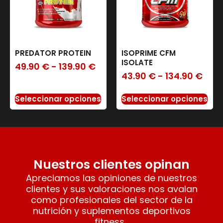
PREDATOR PROTEIN
ISOPRIME CFM
ISOLATE
49.90
€
-
139.90
€
43.90
€
-
134.90
€
Seleccionar opciones
Seleccionar opciones
Nuestros clientes opinan
Apreciamos las opiniones de nuestros
clientes y sus valoraciones nos avalan
como profesionales del sector de la
nutrición y suplementos deportivos
fitness.