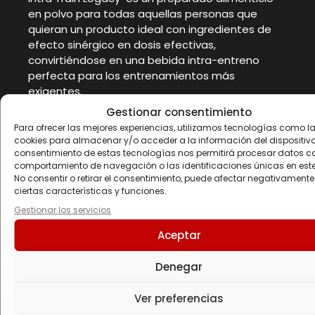
en polvo para todas aquellas personas que
quieran un producto ideal con ingredientes de
efecto sinérgico en dosis efectivas,
convirtiéndose en una bebida intra-entreno
perfecta para los entrenamientos más
exigentes.
Gestionar consentimiento
SABORES – Watermelon,
Para ofrecer las mejores experiencias, utilizamos tecnologías como l
FORMATOS – 1050 g
cookies para almacenar y/o acceder a la información del dispositivo.
consentimiento de estas tecnologías nos permitirá procesar datos c
comportamiento de navegación o las identificaciones únicas en este 
Ingredientes
No consentir o retirar el consentimiento, puede afectar negativamente
ciertas características y funciones.
Preparado en polvo a base de hidratos de
Gestionar los servicios
carbono y aminoácidos, con edulcorantes,
Aceptar
enriquecido con minerales. Sabor sandía.
Peso neto:
1050 g.
Consejo de utilización:
Denegar
Tomar 35 g (1 cazo colmado de 20 ml aprox.)
mezclado con 300-500 ml de líquido durante el
entrenamiento.
Ingredientes:
CLUSTER DEXTRIN™
Ver preferencias
(dextrina cíclica altamente ramificada),