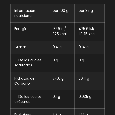
Información
por 100 g
por 35 g
nutricional
Energía
1359 kJ/
475,6 kJ/
325 kcal
113,75 kcal
Grasas
0,4 g
0,14 g
De las cuales
0 g
0 g
saturadas
Hidratos de
74,6 g
26,11 g
Carbono
De los cuales
0,1 g
0,035 g
azúcares
Proteínas
5,7 g
1,99 g