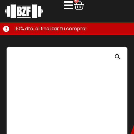
0
¡10% dto. al finalizar tu compra!