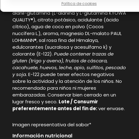
Política de cookies
antiaglomerante (dióxido de silicio), mezcla de
alanil-glutamina (L-alanina y L-glutamina KYOWA
QUALITY®), citrato potásico, acidulante (ácido
cítrico), agua de coco en polvo (Cocos
nuccífera L.), aroma, magnesio DL-malato PAUL
LOHMANN®, sal rosa fina del Himalaya,
edulcorantes (sucralosa y acesulfamo k) y
colorante (E-122).
Puede contener trazas de
gluten (trigo y avena), frutos de cáscara,
cacahuete, huevos, leche, apio, sulfitos, pescado
y soja.
E-122 puede tener efectos negativos
sobre la actividad y la atención de los niños. No
recomendado para niños ni mujeres
embarazadas. Conservar bien cerrado en un
lugar fresco y seco.
Lote / Consumir
preferentemente antes del fin de:
ver envase.
Imagen representativa del sabor*
Información nutricional