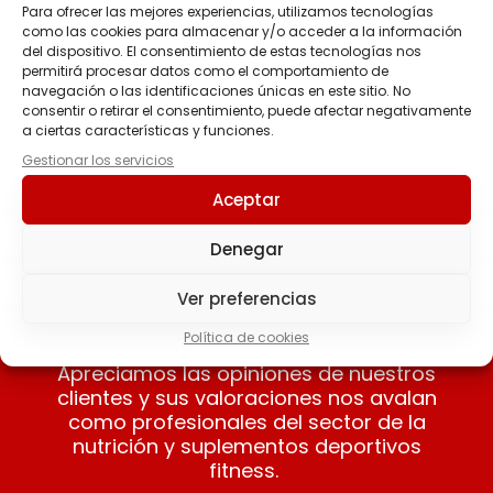
226ERS
(0)
Para ofrecer las mejores experiencias, utilizamos tecnologías
como las cookies para almacenar y/o acceder a la información
AMIX
(158)
del dispositivo. El consentimiento de estas tecnologías nos
BAVARIAN ELITE
(0)
permitirá procesar datos como el comportamiento de
navegación o las identificaciones únicas en este sitio. No
INTRA TRAIN LEGACY
BIG
(0)
consentir o retirar el consentimiento, puede afectar negativamente
44.95
€
IO GENIX
(0)
a ciertas características y funciones.
Gestionar los servicios
SERVIVITA
(30)
Seleccionar
Aceptar
opciones
Categorías del producto
Denegar
Uncategorized
(1)
ALIMENTACION SALUDABLE
(38)
Ver preferencias
MATERIAL DEPORTIVO
(3)
Nuestros clientes opinan
Política de cookies
NUTRICION DEPORTIVA
(158)
Apreciamos las opiniones de nuestros
SALUD
(94)
clientes y sus valoraciones nos avalan
como profesionales del sector de la
nutrición y suplementos deportivos
Filtro
fitness.