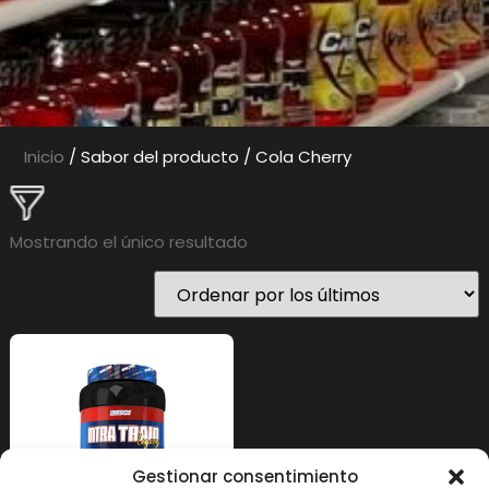
Inicio
/ Sabor del producto / Cola Cherry
Mostrando el único resultado
Precio
Precio:
44 €
—
45 €
En stock
En oferta
(0)
Gestionar consentimiento