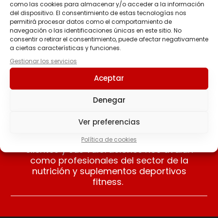
como las cookies para almacenar y/o acceder a la información
del dispositivo. El consentimiento de estas tecnologías nos
INTRA TRAIN LEGACY
permitirá procesar datos como el comportamiento de
44.95
€
navegación o las identificaciones únicas en este sitio. No
consentir o retirar el consentimiento, puede afectar negativamente
a ciertas características y funciones.
Seleccionar
Gestionar los servicios
opciones
Aceptar
Denegar
Ver preferencias
Nuestros clientes opinan
Apreciamos las opiniones de nuestros
Política de cookies
clientes y sus valoraciones nos avalan
como profesionales del sector de la
nutrición y suplementos deportivos
fitness.