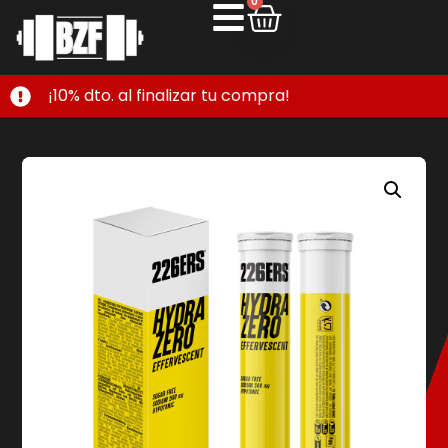
0
¡10% dto. al finalizar tu compra!