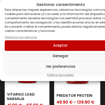
BCAA INSTANT JUICE
VITARGO+KREALKALYN
Gestionar consentimiento
500 GR
2 KG
Para ofrecer las mejores experiencias, utilizamos tecnologías como l
50.90
€
cookies para almacenar y/o acceder a la información del dispositivo.
69.50
€
consentimiento de estas tecnologías nos permitirá procesar datos c
comportamiento de navegación o las identificaciones únicas en este 
Seleccionar
No consentir o retirar el consentimiento, puede afectar negativamente
Seleccionar opciones
opciones
ciertas características y funciones.
Gestionar los servicios
Aceptar
Denegar
Ver preferencias
Política de cookies
VITARGO LOAD
PREDATOR PROTEIN
NARANJA
49.90
€
-
139.90
€