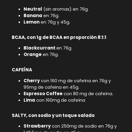
Neutral
(sin aromas) en 76g.
Banana
en 76g.
Lemon
en 76g y 45g.
BCAA, con 1g de BCAA en proporción 8:1:1
Blackcurrant
en 76g.
Orange
en 76g.
CAFEÍNA
Cherry
con 160 mg de cafeína en 76g y
95mg de cafeina en 45g.
Espresso Coffee
con 80 mg de cafeína.
Lima
con 160mg de cafeína
SALTY, con sodio y un toque salado
Strawberry
con 250mg de sodio en 76g y