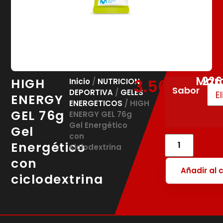
Mar
226
HIGH
3.50
€
Inicio
/
NUTRICION
Sabor
DEPORTIVA
/
GELES
ENERGY
ENERGETICOS
/ HIGH
GEL 76g
ENERGY GEL 76g
Gel Energético
Gel
con
Energético
ciclodextrina
con
Añadir al c
ciclodextrina