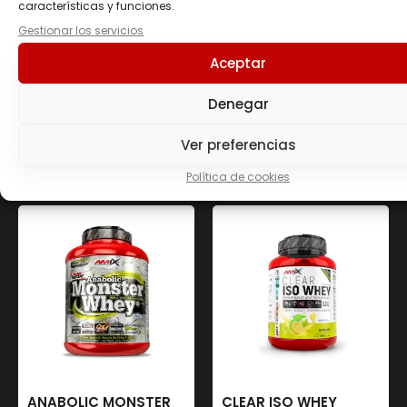
características y funciones.
Gestionar los servicios
Aceptar
CARBOJET MASS
VITARGO LOAD
PROFESSIONAL
NARANJA
Denegar
40.90
€
-
70.50
€
41.90
€
-
65.90
€
Ver preferencias
Seleccionar opciones
Seleccionar opciones
Política de cookies
ANABOLIC MONSTER
CLEAR ISO WHEY