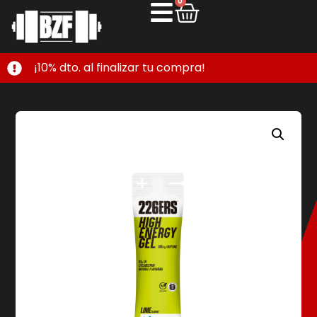
0
¡10% dto. al finalizar tu compra!