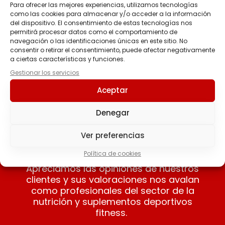
Para ofrecer las mejores experiencias, utilizamos tecnologías
como las cookies para almacenar y/o acceder a la información
HIGH FRUCTOSE GEL
HIGH ENERGY GEL 76g
del dispositivo. El consentimiento de estas tecnologías nos
80g Gel energético
Gel Energético con
permitirá procesar datos como el comportamiento de
con fructosa
ciclodextrina
navegación o las identificaciones únicas en este sitio. No
consentir o retirar el consentimiento, puede afectar negativamente
2.80
€
3.50
€
a ciertas características y funciones.
Gestionar los servicios
Seleccionar
Seleccionar
Aceptar
opciones
opciones
Denegar
Ver preferencias
Nuestros clientes opinan
Política de cookies
Apreciamos las opiniones de nuestros
clientes y sus valoraciones nos avalan
como profesionales del sector de la
nutrición y suplementos deportivos
fitness.