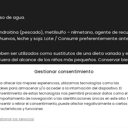
aso de agua.
ndroitina (pescado), metilsulfo – nilmetano, agente de rec
, huevos, leche y soja. Lote / Consumir preferentemente antes
n ser utilizados como sustitutos de una dieta variada y equ
era del alcance de los niños más pequeños. Conservar bien 
TOS – 120 caps
Gestionar consentimiento
a ofrecer las mejores experiencias, utilizamos tecnologías como las
kies para almacenar y/o acceder a la información del dispositivo. El
nsentimiento de estas tecnologías nos permitirá procesar datos como el
portamiento de navegación o las identificaciones únicas en este sitio.
. Peso neto:
75 g.
Presentación:
120 cápsulas.
Dosis diar
sentir o retirar el consentimiento, puede afectar negativamente a ciertas
ientes:
Sulfato de glucosamina, sulfato de condroitina (
pe
acterísticas y funciones.
de contener trazas de gluten (trigo y avena), frutos de cásc
tionar los servicios
nvase.
Advertencias:
Los complementos alimenticios no deb
. No exceder la dosis diaria expresamente recomendada. Mant