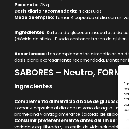
Peso neto:
75 g
Dosis diaria recomendada:
4 cápsulas
Modo de empleo:
Tomar 4 cápsulas al día con un v
Ingredientes:
Sulfato de glucosamina, sulfato de co
(dióxido de silicio). Puede contener trazas de gluten
Advertencias:
Los complementos alimenticios no debe
dosis diaria expresamente recomendada. Mantener fu
SABORES – Neutro, FORMA
Par
Ingredientes
coo
co
com
Complemento alimenticio a base de glucosamina
con
Tomar 4 cápsulas al día con un vaso de agua.
Ingred
car
bromelaina y antiaglomerante (dióxido de silicio).
Pue
Ges
Consumir preferentemente antes del fin de:
ver e
variada y equilibrada y un estilo de vida saludable