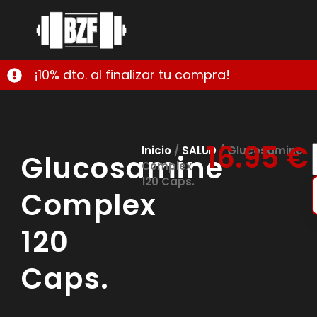
¡10% dto. al finalizar tu compra!
16.95
€
Inicio
/
SALUD
/ Glucosamine
Glucosamine
Complex
120 Caps.
Complex
120
Caps.