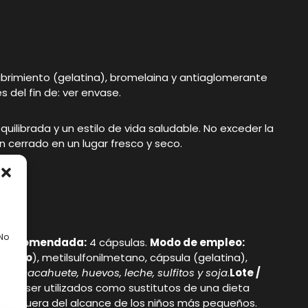
ubrimiento (gelatina), bromelaina y antiaglomerante
 del fin de: ver envase.
ilibrada y un estilo de vida saludable. No exceder la
cerrado en un lugar fresco y seco.
 No
ia recomendada:
4 cápsulas.
Modo de empleo:
scado
), metilsulfonilmetano, cápsula (gelatina),
ara,cacahuete, huevos, leche, sulfitos y soja
.
Lote /
en ser utilizados como sustitutos de una dieta
ener fuera del alcance de los niños más pequeños.