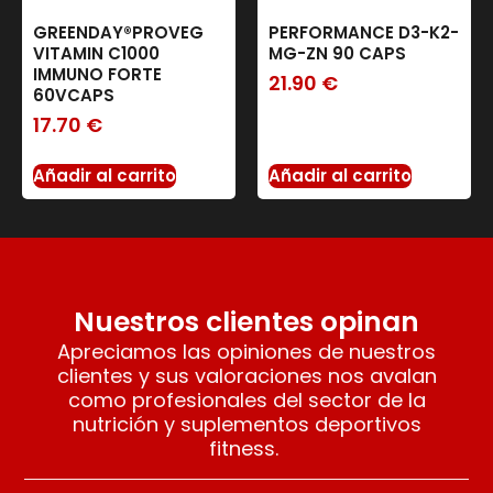
GREENDAY®PROVEG
PERFORMANCE D3-K2-
VITAMIN C1000
MG-ZN 90 CAPS
IMMUNO FORTE
21.90
€
60VCAPS
17.70
€
Añadir al carrito
Añadir al carrito
Nuestros clientes opinan
Apreciamos las opiniones de nuestros
clientes y sus valoraciones nos avalan
como profesionales del sector de la
nutrición y suplementos deportivos
fitness.