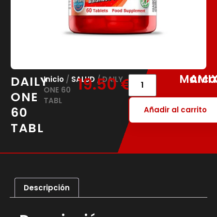
Marca
AMI
DAILY
19.50
€
Inicio
/
SALUD
/ DAILY
ONE 60
ONE
TABL
60
Añadir al carrito
TABL
Descripción