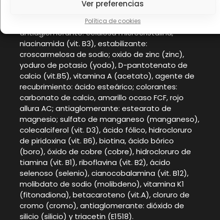
(magnesio), cloruro de potasio (potasio), ácido
Ver preferencias
L-ascórbico (vit. C), acetato de DL-alfatocoferil
Política de cookies
acetato (vit. E), fumarato ferroso (hierro),
antiaglomerante: celulosa microcristalina;
niacinamida (vit. B3), estabilizante:
croscarmelosa de sodio; oxido de zinc (zinc),
yoduro de potasio (yodo), D-pantotenato de
calcio (vit.B5), vitamina A (acetato), agente de
recubrimiento: ácido esteárico; colorantes:
carbonato de calcio, amarillo ocaso FCF, rojo
allura AC; antiaglomerante: estearato de
magnesio; sulfato de manganeso (manganeso),
colecalciferol (vit. D3), ácido fólico, hidrocloruro
de piridoxina (vit. B6), biotina, ácido bórico
(boro), óxido de cobre (cobre), hidrocloruro de
tiamina (vit. B1), riboflavina (vit. B2), ácido
selenoso (selenio), cianocobalamina (vit. B12),
molibdato de sodio (molibdeno), vitamina K1
(fitonadiona), betacaroteno (vit.A), cloruro de
cromo (cromo), antiaglomerante: dióxido de
silicio (silicio) y triacetin (E1518).