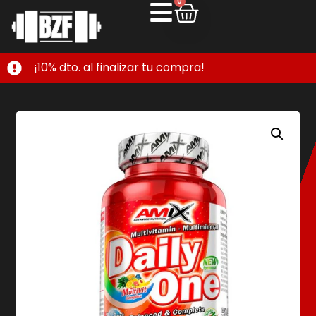
0
¡10% dto. al finalizar tu compra!