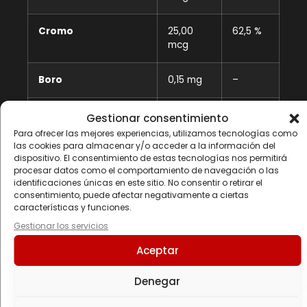
Cromo
25,00
62,5 %
mcg
Boro
0,15 mg
–
Silicio
10 mcg
–
Gestionar consentimiento
Para ofrecer las mejores experiencias, utilizamos tecnologías como
las cookies para almacenar y/o acceder a la información del
dispositivo. El consentimiento de estas tecnologías nos permitirá
* VRN: Valores de Referencia de Nutrientes
procesar datos como el comportamiento de navegación o las
identificaciones únicas en este sitio. No consentir o retirar el
– No establecido
consentimiento, puede afectar negativamente a ciertas
características y funciones.
Gestionar los servicios
Aceptar
Ingredientes
Denegar
Fosfato dicálcico (calcio), óxido de magnesio