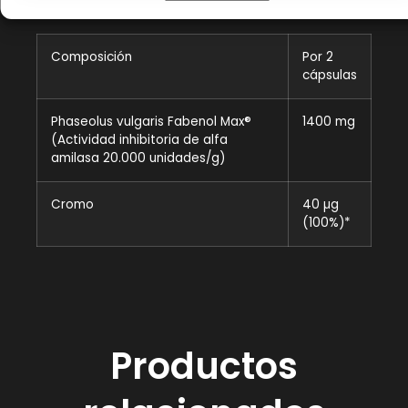
Información nutricional
Composición
Por 2
cápsulas
Phaseolus vulgaris Fabenol Max®
1400 mg
(Actividad inhibitoria de alfa
amilasa 20.000 unidades/g)
Cromo
40 µg
(100%)*
Productos