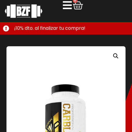
0
¡10% dto. al finalizar tu compra!