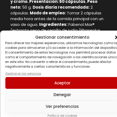
y cromo. Presentación: 60 cápsulas. Peso
neto:
50 g.
Dosis diaria recomendada:
2
cápsulas.
Modo de empleo:
Tomar 2 cápsulas
media hora antes de la comida principal con un
vaso de agua.
Ingredientes:
Fabenol Max®
(extracto seco de semilla de judía (Phaseolus
vulgaris extracto 20000 units), cápsula
Gestionar consentimiento
(gelatina), antiaglomerante (sales magnésicas
Para ofrecer las mejores experiencias, utilizamos tecnologías como l
de ácidos grasos) y picolinato de cromo.
Puede
cookies para almacenar y/o acceder a la información del dispositivo
El consentimiento de estas tecnologías nos permitirá procesar datos
contener trazas de gluten, frutos de cáscara,
como el comportamiento de navegación o las identificaciones únic
huevos, leche, pescado, sulfitos y soja
.
Lote /
en este sitio. No consentir o retirar el consentimiento, puede afectar
Consumir preferentemente antes del fin de:
negativamente a ciertas características y funciones.
ver envase.
Advertencias:
Los complementos
Gestionar los servicios
alimenticios no deben ser utilizados como
sustitutos de una dieta variada y equilibrada y
Aceptar
un estilo de vida saludable. No exceder la dosis
diaria expresamente recomendada. Mantener
Denegar
fuera del alcance de los niños más pequeños.
Conservar bien cerrado en un lugar fresco y
Ver preferencias
seco.
Política de cookies