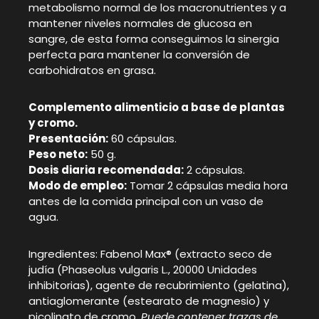
metabolismo normal de los macronutrientes y a
mantener niveles normales de glucosa en
sangre, de esta forma conseguimos la sinergia
perfecta para mantener la conversión de
carbohidratos en grasa.
Complemento alimenticio a base de plantas
y cromo.
Presentación:
60 cápsulas.
Peso neto:
50 g.
Dosis diaria recomendada:
2 cápsulas.
Modo de empleo:
Tomar 2 cápsulas media hora
antes de la comida principal con un vaso de
agua.
Ingredientes: Fabenol Max® (extracto seco de
judía (Phaseolus vulgaris L., 20000 Unidades
inhibitorias), agente de recubrimiento (gelatina),
antiaglomerante (estearato de magnesio) y
picolinato de cromo.
Puede contener trazas de