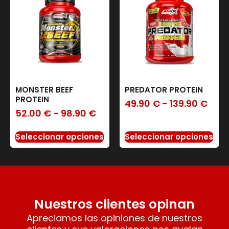
MONSTER BEEF
PREDATOR PROTEIN
PROTEIN
49.90
€
-
139.90
€
52.00
€
-
98.90
€
Seleccionar opciones
Seleccionar opciones
Nuestros clientes opinan
Apreciamos las opiniones de nuestros