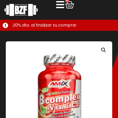
0
¡10% dto. al finalizar tu compra!