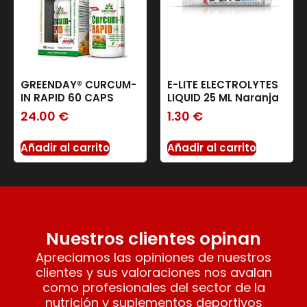
GREENDAY® CURCUM-
E-LITE ELECTROLYTES
IN RAPID 60 CAPS
LIQUID 25 ML Naranja
24.00
€
1.30
€
Añadir al carrito
Añadir al carrito
Nuestros clientes opinan
Apreciamos las opiniones de nuestros
clientes y sus valoraciones nos avalan
como profesionales del sector de la
nutrición y suplementos deportivos