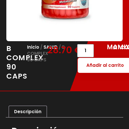
Marca
AMI
B
28.70
€
Inicio
/
SALUD
/ B
COMPLEX
COMPLEX
90 CAPS
90
Añadir al carrito
CAPS
Descripción