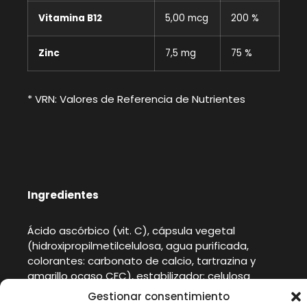
Vitamina B12
5,00 mcg
200 %
Zinc
7,5 mg
75 %
* VRN: Valores de Referencia de Nutrientes
Ingredientes
Ácido ascórbico (vit. C), cápsula vegetal
(hidroxipropilmetilcelulosa, agua purificada,
colorantes: carbonato de calcio, tartrazina y
amarillo ocaso CFC), estabilizador: celulosa
microcristalina; acetato de DL-alfa-tocoferilo
Gestionar consentimiento
(vit. E), D-pantotenato cálcico (vit. B5),