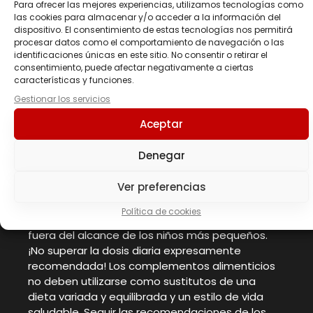
Para ofrecer las mejores experiencias, utilizamos tecnologías como
nicotinamida (vit. B3), hidrocloruro de piridoxina
las cookies para almacenar y/o acceder a la información del
(vit. B6), óxido de zinc, hidrocloruro de tiamina
dispositivo. El consentimiento de estas tecnologías nos permitirá
procesar datos como el comportamiento de navegación o las
(vit. B1), riboflavina (vit. B2), antiaglomerantes:
identificaciones únicas en este sitio. No consentir o retirar el
sales magnésicas de ácidos grasos y dióxido de
consentimiento, puede afectar negativamente a ciertas
silicio; cianocobalamina (vit. B12), ácido fólico,
características y funciones.
biotina.
Gestionar los servicios
Dosis recomendada:
1 cápsula
Instrucciones de uso:
Tomar 1 cápsula con 200
Aceptar
ml de agua con una de las comidas principales.
Advertencias
Denegar
Ver preferencias
No utilice este producto si está embarazada o
en período de lactancia. El producto no está
Política de cookies
indicado para niños de cualquier edad. Mantener
fuera del alcance de los niños más pequeños.
¡No superar la dosis diaria expresamente
recomendada! Los complementos alimenticios
no deben utilizarse como sustitutos de una
dieta variada y equilibrada y un estilo de vida
saludable. Seguir las recomendaciones de los