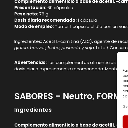
Complemento alimenticio a base de acetil L-carn
Presentación:
60 cápsulas
Peso neto:
76 g
Dosis diaria recomendada:
1 cápsula
Modo de empleo:
Tomar 1 cápsula al día con un va
Ingredientes: Acetil L-carnitina (ALC), agente de re
gluten, huevos, leche, pescado y soja.
Lote / Consumi
Advertencias:
Los complementos alimenticios no debe
dosis diaria expresamente recomendada. Mantener fu
Par
coo
co
com
con
SABORES – Neutro, FORMA
car
Ges
Ingredientes
Complemento alimenticio a base de acetil L-carn