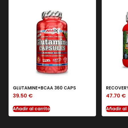
GLUTAMINE+BCAA 360 CAPS
RECOVERY
39.50
€
47.70
€
Añadir al carrito
Añadir al 