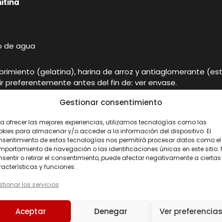
itina
so de agua
cubrimiento (gelatina), harina de arroz y antiaglomerante (e
r preferentemente antes del fin de: ver envase.
Gestionar consentimiento
n ser utilizados como sustitutos de una dieta variada y equ
era del alcance de los niños más pequeños. Conservar bien 
a ofrecer las mejores experiencias, utilizamos tecnologías como las
kies para almacenar y/o acceder a la información del dispositivo. El
nsentimiento de estas tecnologías nos permitirá procesar datos como el
portamiento de navegación o las identificaciones únicas en este sitio.
sentir o retirar el consentimiento, puede afectar negativamente a ciertas
TOS – 60 caps
acterísticas y funciones.
tionar los servicios
Aceptar
Denegar
Ver preferencia
itina
.
Peso neto:
76 g.
Presentación:
60 cápsulas.
Dosis d