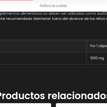
entes:
Acetil L-carnitina (ALC), cápsula (gelatina), harina 
Política de cookies
go y avena), frutos de cáscara, cacahuete, huevos, leche, pe
lementos alimenticios no deben ser utilizados como sustitut
ente recomendada. Mantener fuera del alcance de los niños
Por 1 cáps
1000 mg
Productos relacionado