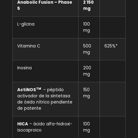
Anabolic Fusion – Phase
2 150
5
mg
L-glicina
100
mg
Vitamina C
500
625%*
mg
Inosina
200
mg
TM
ActiNOS
– péptido
150
activador de la sintetasa
mg
de óxido nítrico pendiente
de patente
HICA
– ácido alfa-hidroxi-
100
isocaproico
mg