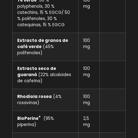
Té verde
50 %
100
polyphenols, 30 %
mg
catechins, 15 % EGCG/ 50
% polifenoles, 30 %
catequinas, 15 % EGCG
Extracto de granos de
100
café verde
(45%
mg
polifenoles)
Extracto seco de
100
guaraná
(22% alcaloides
mg
de cafeína)
Rhodiola rosea
(4%
100
rosavinas)
mg
®
BioPerine
(95%
2,5
piperina)
mg