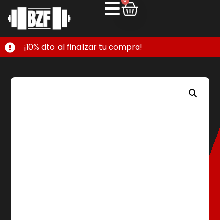
0
¡10% dto. al finalizar tu compra!