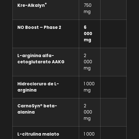
®
Kre-Alkalyn
750
mg
NO Boost – Phase 2
6
000
mg
L-arginina alfa-
2
cetoglutarato AAKG
000
mg
Hidrocloruro de L-
1 000
arginina
mg
CarnoSyn® beta-
2
alanina
000
mg
L-citrulina malato
1 000