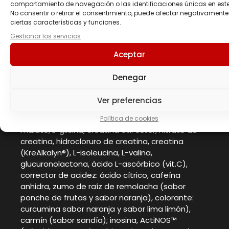
comportamiento de navegación o las identificaciones únicas en este 
Sal
< 0,4 g
No consentir o retirar el consentimiento, puede afectar negativamente
ciertas características y funciones.
Gestionar los servicios
*Valores de Referencia de Nutrientes
Aceptar
Ingredientes
Denegar
Monohidrato de creatina, L-arginina alfa-
cetoglutarato, CarnoSyn® beta-alanina, taurina,
Ver preferencias
L-glutamina, L-glutamina alfa-cetoglutarato, L-
leucina, hidrocloruro de L-arginina, L-citrulina
Política de cookies
malato, L-glicina, creatina etil éster, nitrato de
creatina, hidrocloruro de creatina, creatina
(KreAlkalyn®), L-isoleucina, L-valina,
glucuronolactona, ácido L-ascórbico (vit.C),
corrector de acidez: ácido cítrico, cafeína
anhidra, zumo de raíz de remolacha (sabor
ponche de frutas y sabor naranja), colorante:
curcumina sabor naranja y sabor lima limón),
carmín (sabor sandía); inosina, ActiNOS™