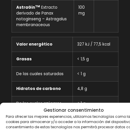
TM
AstraGin
Extracto
100
derivado de Panax
mg
notoginseng – Astragalus
membranaceous
Valor energético
327 kJ / 77,5 kcal
Grasas
< 1,5 g
De las cuales saturadas
< 1 g
Hidratos de carbono
4,8 g
De los cuales azúcares
< 1 g
Gestionar consentimiento
Para ofrecer las mejores experiencias, utilizamos tecnologías como l
Proteína
11,2 g
cookies para almacenar y/o acceder a la información del dispositivo.
consentimiento de estas tecnologías nos permitirá procesar datos c