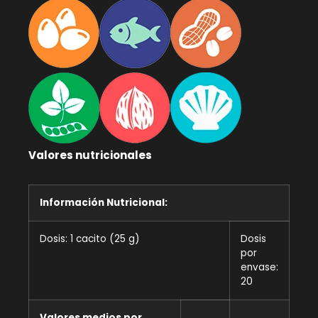
Valores nutricionales
Información Nutricional:
Dosis: 1 cacito (25 g)
Dosis
por
envase:
20
Valores medios por