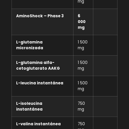
mg
AminoShock – Phase 3
6
000
mg
L-glutamina
1 500
micronizada
mg
L-glutamina alfa-
1 500
cetoglutarato AAKG
mg
L-leucina instantánea
1 500
mg
L-isoleucina
750
instantánea
mg
L-valina instantánea
750