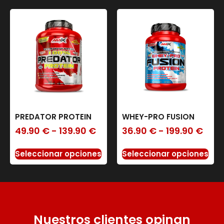
PREDATOR PROTEIN
WHEY-PRO FUSION
49.90
€
-
139.90
€
36.90
€
-
199.90
€
Seleccionar opciones
Seleccionar opciones
Nuestros clientes opinan