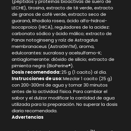
(péptidos y proteínas bioactivas de suero de
LECHE), tirosina, extracto de té verde, extracto
de granos de café verde, extracto seco de
guaraná, Rhodiola rosea, ácido alfa-hidroxi-
isocaproico (HICA), reguladores de la acidez:
carbonato sódico y ácido málico; extracto de
Panax notoginseng y raíz de Astragalus
membranaceus (AstraGinTM), aroma,
edulcorantes: sucralosa y acelsulfamo-K;
antiaglomerante: dióxido de silicio; extracto de
pimienta negra (BioPerine®).
Dosis recomendada:
25 g (1 cacito) al día.
Instrucciones de uso:
Mezclar 1 cacito (25 g)
con 200-300ml de agua y tomar 30 minutos
antes de la actividad física. Para cambiar el
sabor y el dulzor modificar la cantidad de agua
utilizada para la preparación. No superar la dosis
diaria recomendada.
Advertencias