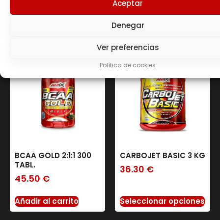
Productos
Aceptar
Denegar
relacionados
Ver preferencias
Política de cookies
BCAA GOLD 2:1:1 300
CARBOJET BASIC 3 KG
TABL.
36.30
€
45.50
€
Añadir al carrito
Seleccionar opciones