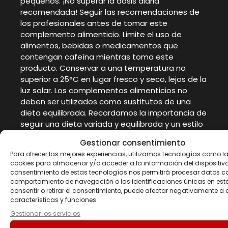
pequeños. ¡No superar la dosis diaria
recomendada! Seguir las recomendaciones de
los profesionales antes de tomar este
complemento alimenticio. Limite el uso de
alimentos, bebidas o medicamentos que
contengan cafeína mientras toma este
producto. Conservar a una temperatura no
superior a 25°C en lugar fresco y seco, lejos de la
luz solar. Los complementos alimenticios no
deben ser utilizados como sustitutos de una
dieta equilibrada. Recordamos la importancia de
seguir una dieta variada y equilibrada y un estilo
de vida saludable. El fabricante no se
Gestionar consentimiento
responsabiliza de los daños causados por uso,
Para ofrecer las mejores experiencias, utilizamos tecnologías como l
conservación o almacenamiento inapropiado
cookies para almacenar y/o acceder a la información del dispositivo.
por parte del consumidor. Lote y consumir
consentimiento de estas tecnologías nos permitirá procesar datos c
preferentemente antes del fin de: Ver impreso.
comportamiento de navegación o las identificaciones únicas en este 
consentir o retirar el consentimiento, puede afectar negativamente a 
características y funciones.
Gestionar los servicios