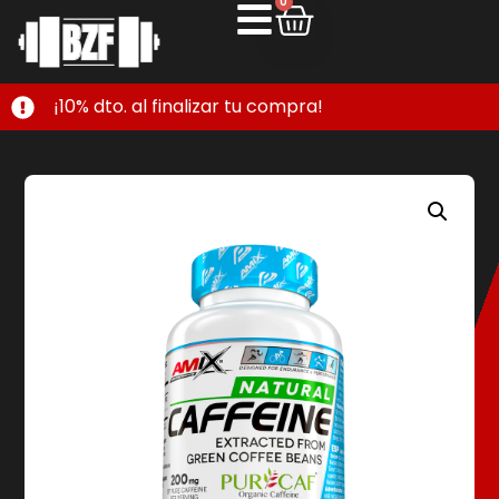
0
¡10% dto. al finalizar tu compra!