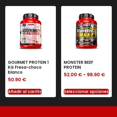
GOURMET PROTEIN 1
MONSTER BEEF
KG Fresa-choco
PROTEIN
blanco
52.00
€
-
98.90
€
50.90
€
Añadir al carrito
Seleccionar opciones