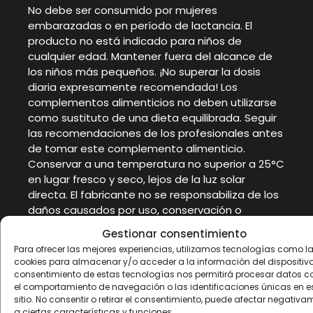
No debe ser consumido por mujeres
embarazadas o en período de lactancia. El
producto no está indicado para niños de
cualquier edad. Mantener fuera del alcance de
los niños más pequeños. ¡No superar la dosis
diaria expresamente recomendada! Los
complementos alimenticios no deben utilizarse
como sustituto de una dieta equilibrada. Seguir
las recomendaciones de los profesionales antes
de tomar este complemento alimenticio.
Conservar a una temperatura no superior a 25°C
en lugar fresco y seco, lejos de la luz solar
directa. El fabricante no se responsabiliza de los
daños causados por uso, conservación o
almacenamiento inapropiado por parte del
Gestionar consentimiento
consumidor. Lote y consumir preferentemente
Para ofrecer las mejores experiencias, utilizamos tecnologías como l
antes del fin de: Ver impreso
cookies para almacenar y/o acceder a la información del dispositivo.
consentimiento de estas tecnologías nos permitirá procesar datos 
el comportamiento de navegación o las identificaciones únicas en e
sitio. No consentir o retirar el consentimiento, puede afectar negativa
a ciertas características y funciones.