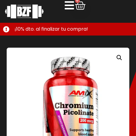
0
¡10% dto. al finalizar tu compra!