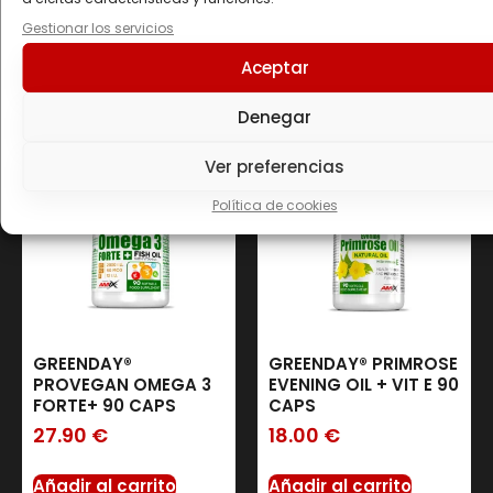
Productos
Gestionar los servicios
Aceptar
relacionados
Denegar
Ver preferencias
Política de cookies
GREENDAY®
GREENDAY® PRIMROSE
PROVEGAN OMEGA 3
EVENING OIL + VIT E 90
FORTE+ 90 CAPS
CAPS
27.90
€
18.00
€
Añadir al carrito
Añadir al carrito