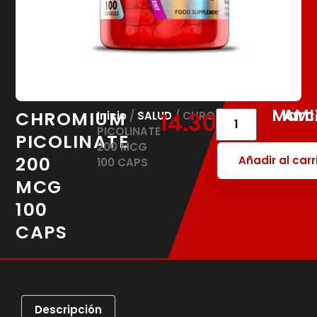
Marc
AMI
CHROMIUM
14.30
€
Inicio
/
SALUD
/ CHROMIUM
PICOLINATE
PICOLINATE
200 MCG
200
Añadir al carr
100 CAPS
MCG
100
CAPS
Descripción