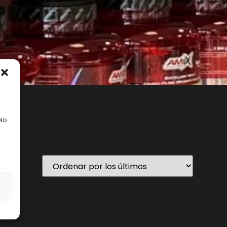
 No
En stock
s
ategorías del producto