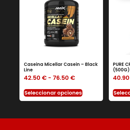
Caseina Micellar Casein – Black
PURE C
Filtro
Line
(500G)
42.50
€
-
76.50
€
40.9
Seleccionar opciones
Selec