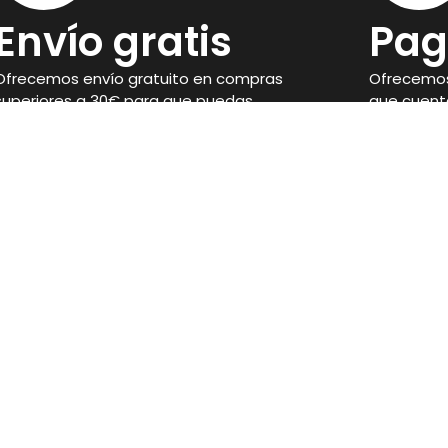
Envío gratis
Pag
Ofrecemos envío gratuito en compras
Ofrecemos
superiores a 30€ para que puedas
que cuent
disponer de tus suplementos con
seguridad 
facilidad.
compra.
Legal
Aviso Legal
Condiciones de venta
 Córdoba
Política de privacidad
Política de Cookies