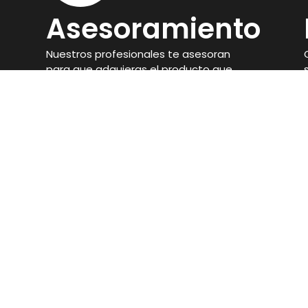
Asesoramiento
Nuestros profesionales te asesoran
para que adquieras el producto que
mejor se adapte a tus objetivos.
Ronda de San Francisco, 21, 14900, Lucena,