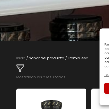
Par
coo
co
com
Inicio
/ Sabor del producto / Frambuesa
con
car
Ges
Mostrando los 2 resultados
En oferta
(0)