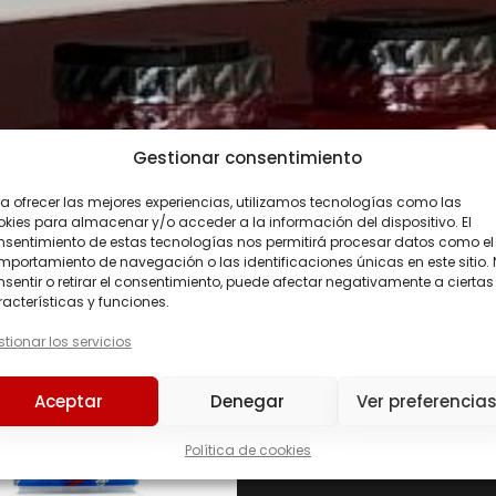
Gestionar consentimiento
a ofrecer las mejores experiencias, utilizamos tecnologías como las
kies para almacenar y/o acceder a la información del dispositivo. El
nsentimiento de estas tecnologías nos permitirá procesar datos como el
portamiento de navegación o las identificaciones únicas en este sitio.
sentir o retirar el consentimiento, puede afectar negativamente a ciertas
acterísticas y funciones.
tionar los servicios
Precio
Aceptar
Denegar
Ver preferencia
Precio:
40 €
—
77 €
Política de cookies
226ERS
(0)
C