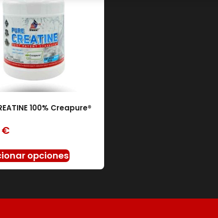
AMIX
(158)
BAVARIAN ELITE
(0)
BIG
(0)
IO GENIX
(0)
SERVIVITA
(30)
REATINE 100% Creapure®
0
€
cionar opciones