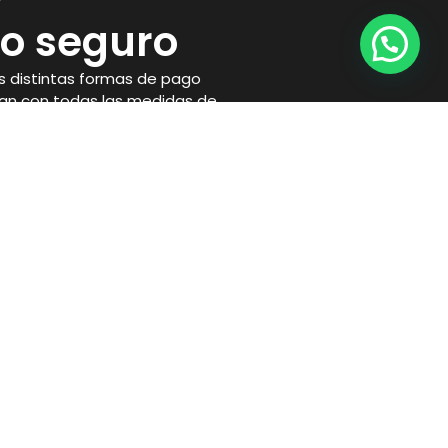
o seguro
 distintas formas de pago
an con todas las medidas de
necesarias para proteger tu
Horario
Lunes a Viernes
10:00 a 14:00 y 17:00 a 21:00
Sábados:
10:00 a 14:00