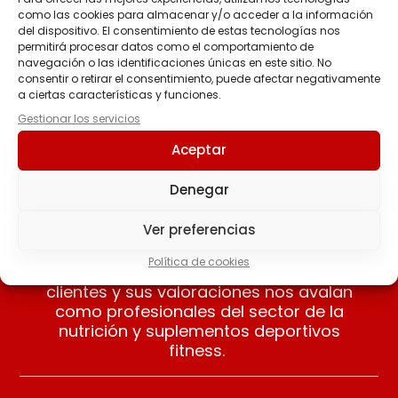
como las cookies para almacenar y/o acceder a la información
del dispositivo. El consentimiento de estas tecnologías nos
SALSA ZERO 320 ML
permitirá procesar datos como el comportamiento de
Dulce de leche
navegación o las identificaciones únicas en este sitio. No
SERVIVITA
consentir o retirar el consentimiento, puede afectar negativamente
3.90
€
a ciertas características y funciones.
Gestionar los servicios
Añadir al carrito
Aceptar
Denegar
Ver preferencias
Nuestros clientes opinan
Política de cookies
Apreciamos las opiniones de nuestros
clientes y sus valoraciones nos avalan
como profesionales del sector de la
nutrición y suplementos deportivos
fitness.