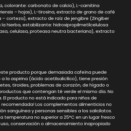
a, colorante: carbonato de calcio), L-carnitina
iensis – hojas), L-tirosina, extracto de grano de café
 – corteza), extracto de raíz de jengibre (Zingiber
hierba, estabilizante: hidroxipropilmetilcelulosa
asa, celulasa, proteasa neutra bacteriana), extracto
 este producto porque demasiada cafeína puede
 la aspirina (ácido acetilsalicílico), tiene presión
abetes, tiroides, problemas de corazón, de hígado o
productos que contengan té verde el mismo día. No
 El producto no está indicado para niños de
nte recomendada! Los complementos alimenticios no
n sanguínea y personas sensibles a los salicilatos.
a temperatura no superior a 25°C en un lugar fresco
 por uso, conservación o almacenamiento inapropiado