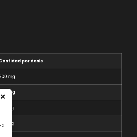
Cantidad por dosis
300 mg
200 mg
100 mg
100 mg
 No