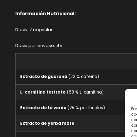
Información Nutricional:
Dosis: 2 cápsulas
Dosis por envase: 45
Extracto de guaraná
(22 % cafeína)
L-carnitina tartrato
(68 % L-carnitina)
Extracto de té verde
(25 % polifenoles)
Par
coo
co
Extracto de yerba mate
com
con
car