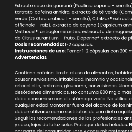
Extracto seco de guaraná (Paullinia cupana – semilla),
tartrato, cafeína anhidra, extracto de té verde (Came
verde (Coffea arabica L – semilla), CitriMax® extract
officinale – raíz), extracto de cayena (Capsicum ann
Methocel®; antiaglomerantes: estearato de magnesio v
de Citrus aurantium – fruto, Bioperine® extracto de p
Dosis recomendada:
1-2 cápsulas.
Instrucciones de uso:
Tomar 1-2 cápsulas con 200 ml
Advertencias
Contiene cafeína. Limite el uso de alimentos, be
causar nerviosismo, irritabilidad, insomnio y ocasional
arterial alta, arritmias, glaucoma, convulsiones, úlce
desórdenes alimenticios. No consuma 800 mg o más 
debe consumirse con el estómago vacío. No utilice e
cualquier edad. Mantener fuera del alcance de los 
deben utilizarse como sustitutos de una dieta equili
Seguir las recomendaciones de los profesionales an
y seco, lejos de la luz solar. Proteger de las helada
por parte del consumidor. Lote y consumir preferente