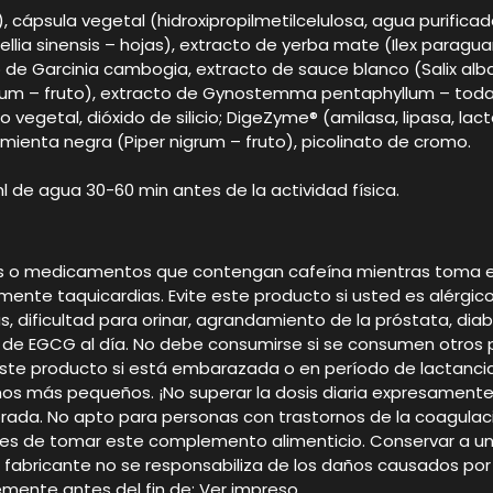
 cápsula vegetal (hidroxipropilmetilcelulosa, agua purificad
llia sinensis – hojas), extracto de yerba mate (Ilex paraguar
o de Garcinia cambogia, extracto de sauce blanco (Salix alba
um – fruto), extracto de Gynostemma pentaphyllum – toda la 
egetal, dióxido de silicio; DigeZyme® (amilasa, lipasa, lact
imienta negra (Piper nigrum – fruto), picolinato de cromo.
 de agua 30-60 min antes de la actividad física.
bidas o medicamentos que contengan cafeína mientras toma
mente taquicardias. Evite este producto si usted es alérgico a
ras, dificultad para orinar, agrandamiento de la próstata, di
de EGCG al día. No debe consumirse si se consumen otros 
ste producto si está embarazada o en período de lactancia.
niños más pequeños. ¡No superar la dosis diaria expresame
brada. No apto para personas con trastornos de la coagulació
tes de tomar este complemento alimenticio. Conservar a un
s. El fabricante no se responsabiliza de los daños causados
mente antes del fin de: Ver impreso.