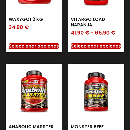
WAXYGO! 2 KG
VITARGO LOAD
NARANJA
34.90
€
41.90
€
-
65.90
€
Seleccionar opciones
Seleccionar opciones
ANABOLIC MASSTER
MONSTER BEEF