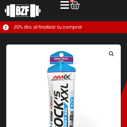
0
¡10% dto. al finalizar tu compra!