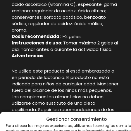
ácido ascórbico (vitamina C), espesante: goma
xantana; regulador de acidez: ácido cítrico;
conservantes: sorbato potásico, benzoato
sódico; regulador de acidez: ácido málico;
aroma.
Dosis recomendada:
1-2 geles.
Instrucciones de uso:
Tomar máximo 2 geles al
día. Tomar antes o durante la actividad física.
Advertencias
No utilice este producto si está embarazada o
en período de lactancia. El producto no está
indicado para niños de cualquier edad. Mantener
fuera del alcance de los niños más pequeños.
Los complementos alimenticios no deben
utilizarse como sustituto de una dieta
equilibrada. Seguir las recomendaciones de los
profesionales antes de tomar este
Gestionar consentimiento
complemento alimenticio. Conservar a una
Para ofrecer las mejores experiencias, utilizamos tecnologías como l
temperatura no superior a 25°C en un lugar
cookies para almacenar y/o acceder a la información del dispositivo.