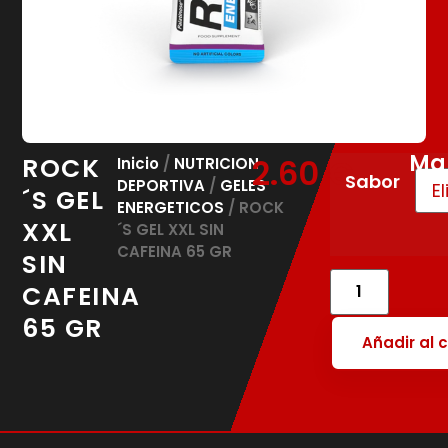
Ma
ROCK
2.60
€
Inicio
/
NUTRICION
Sabor
DEPORTIVA
/
GELES
´S GEL
ENERGETICOS
/ ROCK
XXL
´S GEL XXL SIN
CAFEINA 65 GR
SIN
CAFEINA
65 GR
Añadir al c