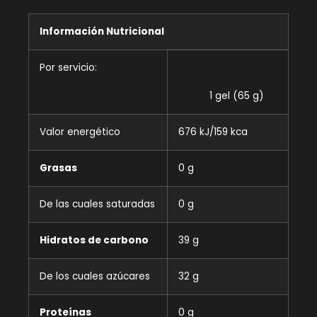
Información Nutricional
Por servicio:
1 gel (65 g)
Valor energético
676 kJ/159 kca
Grasas
0 g
De las cuales saturadas
0 g
Hidratos de carbono
39 g
De los cuales azúcares
32 g
Proteínas
0 g