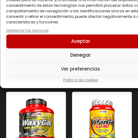
fresco y seco, lejos de la luz solar directa. El
consentimiento de estas tecnologías nos permitirá procesar datos c
fabricante no se responsabiliza de los daños
comportamiento de navegación o las identificaciones únicas en este 
consentir o retirar el consentimiento, puede afectar negativamente a 
causados por uso, conservación o
características y funciones.
almacenamiento inapropiado por parte del
Gestionar los servicios
consumidor.
Aceptar
Denegar
Productos
Ver preferencias
relacionados
Política de cookies