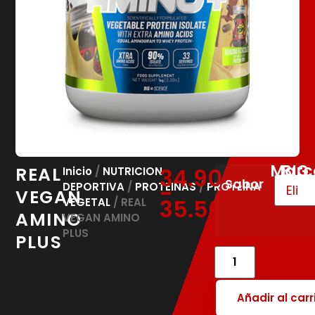
Marc
BIG
REAL
34.90
€
Inicio
/
NUTRICION
Sabor
-
DEPORTIVA
/
PROTEINAS
/
PROTEINA
VEGAN
35.50
€
VEGETAL
/ REAL
AMINO
VEGAN AMINO
PLUS
PLUS
Añadir al carr