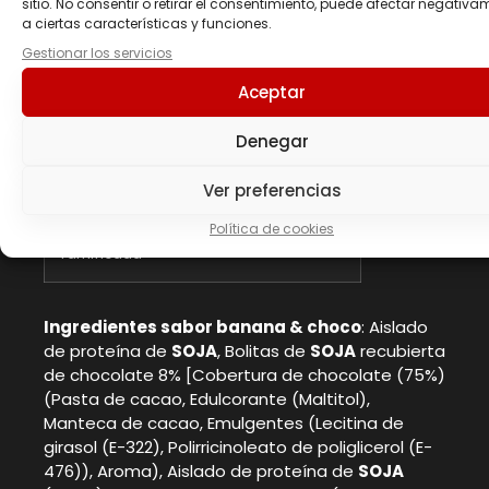
sitio. No consentir o retirar el consentimiento, puede afectar negativa
L-Cisteína
0.72
a ciertas características y funciones.
Gestionar los servicios
L-Fenilalanina
3.43
Aceptar
L-Lisína
6.15
Denegar
L-Triptófano
1.04
Ver preferencias
Política de cookies
*BCAAs, aminoácidos de cadena
ramificada
Ingredientes sabor banana & choco
: Aislado
de proteína de
SOJA
, Bolitas de
SOJA
recubierta
de chocolate 8% [Cobertura de chocolate (75%)
(Pasta de cacao, Edulcorante (Maltitol),
Manteca de cacao, Emulgentes (Lecitina de
girasol (E-322), Polirricinoleato de poliglicerol (E-
476)), Aroma), Aislado de proteína de
SOJA