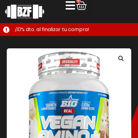
0
¡10% dto. al finalizar tu compra!