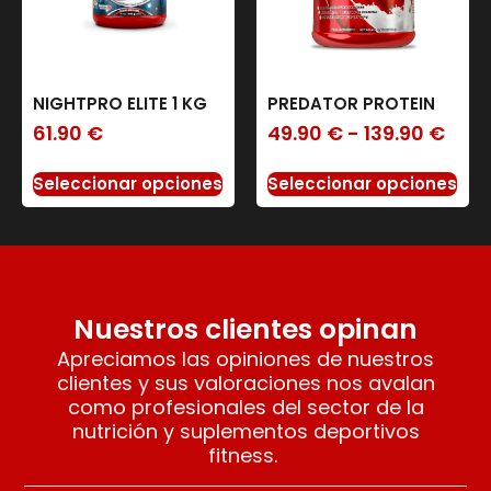
NIGHTPRO ELITE 1 KG
PREDATOR PROTEIN
61.90
€
49.90
€
-
139.90
€
Seleccionar opciones
Seleccionar opciones
Nuestros clientes opinan
Apreciamos las opiniones de nuestros
clientes y sus valoraciones nos avalan
como profesionales del sector de la
nutrición y suplementos deportivos
fitness.