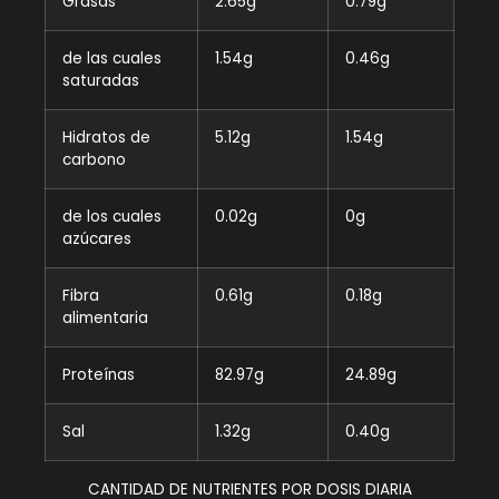
Grasas
2.65g
0.79g
de las cuales
1.54g
0.46g
saturadas
Hidratos de
5.12g
1.54g
carbono
de los cuales
0.02g
0g
azúcares
Fibra
0.61g
0.18g
alimentaria
Proteínas
82.97g
24.89g
Sal
1.32g
0.40g
CANTIDAD DE NUTRIENTES POR DOSIS DIARIA