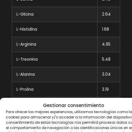
L-Glicina
2.64
L-Histidina
1.68
L-Arginina
4.95
L-Treonina
5.48
L-Alanina
3.04
L-Prolina
3.19
L-Tirosina
2.64
Gestionar consentimiento
Para ofrecer las mejores experiencias, utilizamos tecnologías como l
cookies para almacenar y/o acceder a la información del dispositivo.
L-Metionina
2.04
consentimiento de estas tecnologías nos permitirá procesar datos 
el comportamiento de navegación o las identificaciones únicas en e