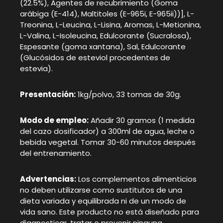
(22.5%), Agentes de recubrimiento (Goma
arábiga (E-414), Maltitoles (E-965i, E-965ii))], L-
Treonina, L-Leucina, L-Lisina, Aromas, L-Metionina,
L-Valina, L-Isoleucina, Edulcorante (Sucralosa),
Espesante (goma xantana), Sal, Edulcorante
(Glucósidos de esteviol procedentes de
estevia).
Presentación:
1kg/polvo, 33 tomas de 30g.
Modo de empleo:
Añadir 30 gramos (1 medida
del cazo dosificador) a 300ml de agua, leche o
bebida vegetal. Tomar 30-60 minutos después
del entrenamiento.
Advertencias:
Los complementos alimenticios
no deben utilizarse como sustitutos de una
dieta variada y equilibrada ni de un modo de
vida sano. Este producto no está diseñado para
diagnosticar, tratar o prevenir ninguna