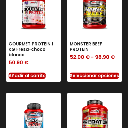
GOURMET PROTEIN 1
MONSTER BEEF
KG Fresa-choco
PROTEIN
blanco
52.00
€
-
98.90
€
50.90
€
Añadir al carrito
Seleccionar opciones