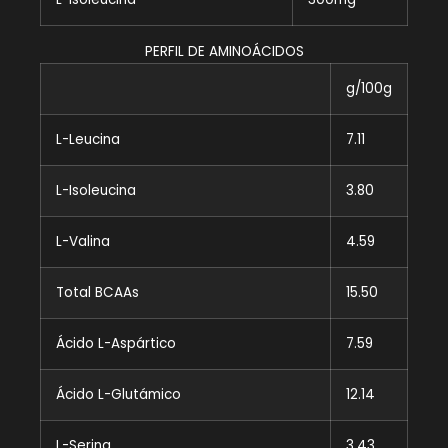
PERFIL DE AMINOÁCIDOS
g/100g
L-Leucina
7.11
L-Isoleucina
3.80
L-Valina
4.59
Total BCAAs
15.50
Ácido L-Aspártico
7.59
Ácido L-Glutámico
12.14
L-Serina
3.43