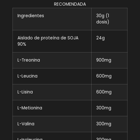
RECOMENDADA
Ingredientes
30g (1
dosis)
Aislado de proteína de SOJA
24g
90%
L-Treonina
900mg
L-Leucina
600mg
L-Lisina
600mg
L-Metionina
300mg
L-Valina
300mg
L-Isoleucina
300mg