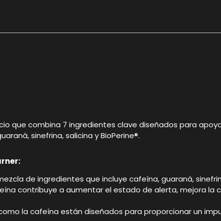
o que combina 7 ingredientes clave diseñados para apoyar 
araná, sinefrina, salicina y BioPerine®.
rner:
mezcla de ingredientes que incluye cafeína, guaraná, sinefri
afeína contribuye a aumentar el estado de alerta, mejora l
 como la cafeína están diseñados para proporcionar un impul