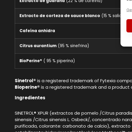
Extracto de guaraná
(22 % de cafeína)
Ges
Extracto de corteza de sauce blanco
(15 % salicina)
Cafeína anhidra
Citrus aurantium
(95 % sinefrina)
BioPerine®
( 95 % piperina)
Sinetrol®
is a registered trademark of Fytexia compa
Bioperine®
is a registered trademark and a product 
Ingredientes
SINETROL® XPUR (extractos de pomelo /Citrus paradisi 
sinensis /Citrus sinensis L. Osbeck/, concentrado nara
purificada, colorante: carbonato de calcio), extract