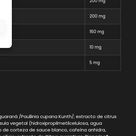
200 mg
200 mg
s
160 mg
10 mg
5 mg
guaraná /Paullinia cupana Kunth/; extracto de citrus
sula vegetal (hidroxipropilmetilcelulosa, agua
o de corteza de sauce blanco, cafeína anhidra,