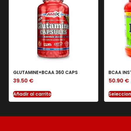
GLUTAMINE+BCAA 360 CAPS
BCAA INS
39.50
€
50.90
€
Añadir al carrito
Seleccio