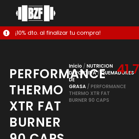
¡10% dto. al finalizar tu compra!
41.
Inicio
/
NUTRICION
PERFORMANCE
DEPORTIVA
/
QUEMADORES
DE
THERMO
GRASA
/ PERFORMANCE
THERMO XTR FAT
BURNER 90 CAPS
XTR FAT
BURNER
90 CAPS