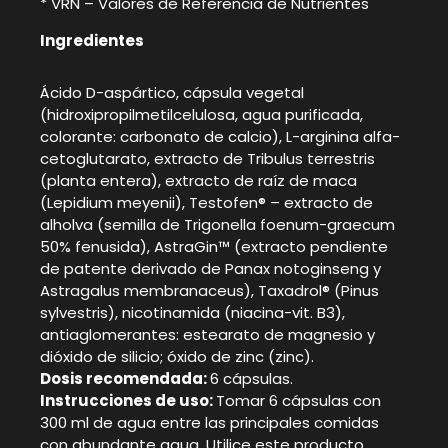
* VRN – Valores de Referencia de Nutrientes
Ingredientes
Ácido D-aspártico, cápsula vegetal
(hidroxipropilmetilcelulosa, agua purificada,
colorante: carbonato de calcio), L-arginina alfa-
cetoglutarato, extracto de Tribulus terrestris
(planta entera), extracto de raíz de maca
(Lepidium meyenii), Testofen® – extracto de
alholva (semilla de Trigonella foenum-graecum
50% fenusida), AstraGin™ (extracto pendiente
de patente derivado de Panax notoginseng y
Astragalus membranaceus), Taxadrol® (Pinus
sylvestris), nicotinamida (niacina-vit. B3),
antiaglomerantes: estearato de magnesio y
dióxido de silicio; óxido de zinc (zinc).
Dosis recomendada:
6 cápsulas.
Instrucciones de uso:
Tomar 6 cápsulas con
300 ml de agua entre las principales comidas
con abundante agua. Utilice este producto