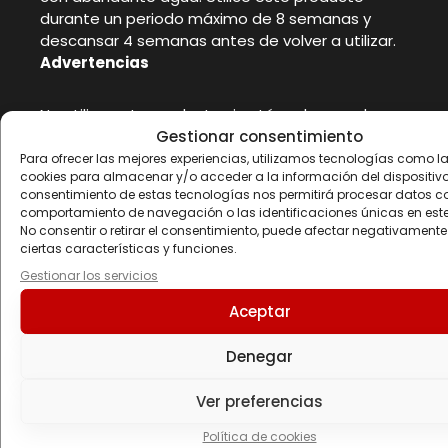
durante un periodo máximo de 8 semanas y
descansar 4 semanas antes de volver a utilizar.
Advertencias
No utilice este producto si está embarazada o
en período de lactancia. El producto no está
Gestionar consentimiento
indicado para niños de cualquier edad ni para
Para ofrecer las mejores experiencias, utilizamos tecnologías como l
cookies para almacenar y/o acceder a la información del dispositivo.
menores de 18 años. Mantener fuera del alcance
consentimiento de estas tecnologías nos permitirá procesar datos c
de los niños más pequeños. No superar la dosis
comportamiento de navegación o las identificaciones únicas en este 
diaria recomendada. Suspenda su uso y consulte
No consentir o retirar el consentimiento, puede afectar negativamente
a un médico si experimenta síntomas inusuales.
ciertas características y funciones.
Conservar a una temperatura no superior a 25ºC
Gestionar los servicios
en lugar fresco y seco, lejos de la luz solar. Los
Aceptar
complementos alimenticios no deben ser
utilizados como sustitutos de una dieta
Denegar
equilibrada. El fabricante no se responsabiliza de
los daños causados por uso, conservación o
almacenamiento inapropiado por parte del
Ver preferencias
consumidor. Lote y consumir preferentemente
Política de cookies
antes del fin de: Ver impreso.