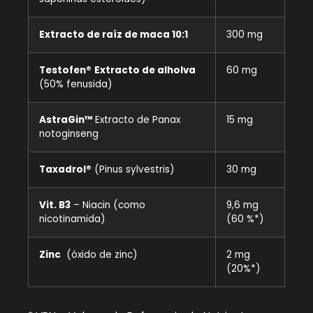
Extracto de raíz de maca 10:1
300 mg
Testofen®
Extracto de alholva
60 mg
(50% fenusida)
AstraGin™
Extracto de Panax
15 mg
notoginseng
Taxadrol®
(Pinus sylvestris)
30 mg
Vit. B3
– Niacin (como
9,6 mg
nicotinamida)
(60 %*)
Zinc
(óxido de zinc)
2 mg
(20%*)