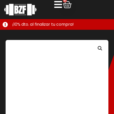
0
¡10% dto. al finalizar tu compra!