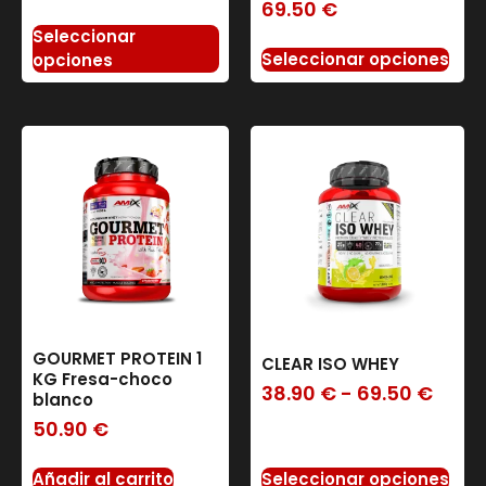
69.50
€
Seleccionar
Seleccionar opciones
opciones
GOURMET PROTEIN 1
CLEAR ISO WHEY
KG Fresa-choco
38.90
€
-
69.50
€
blanco
50.90
€
Seleccionar opciones
Añadir al carrito