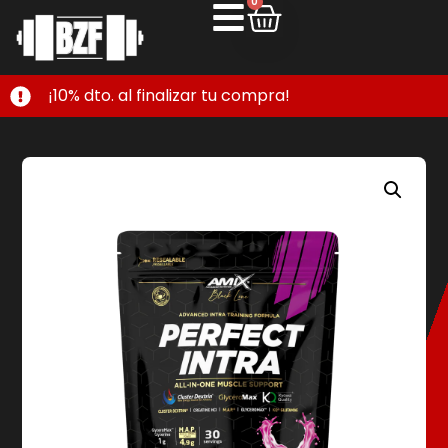
0
¡10% dto. al finalizar tu compra!