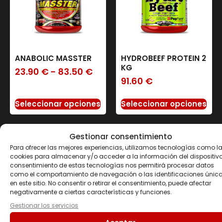
ANABOLIC MASSTER
HYDROBEEF PROTEIN 2
KG
23.90
€
-
83.50
€
91.60
€
Seleccionar opciones
Seleccionar opciones
Gestionar consentimiento
Para ofrecer las mejores experiencias, utilizamos tecnologías como l
cookies para almacenar y/o acceder a la información del dispositivo.
Nuestros clientes opinan
consentimiento de estas tecnologías nos permitirá procesar datos
como el comportamiento de navegación o las identificaciones únic
Apreciamos las opiniones de nuestros
en este sitio. No consentir o retirar el consentimiento, puede afectar
clientes y sus valoraciones nos avalan
negativamente a ciertas características y funciones.
como profesionales del sector de la
Gestionar los servicios
nutrición y suplementos deportivos