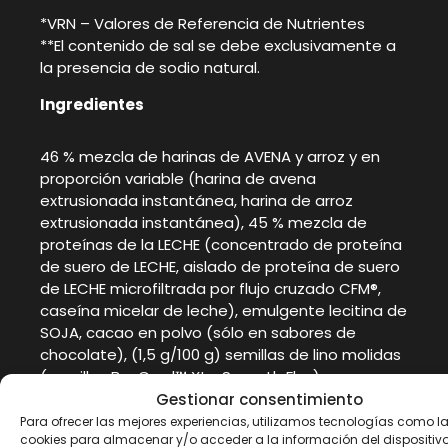
*VRN – Valores de Referencia de Nutrientes
**El contenido de sal se debe exclusivamente a
la presencia de sodio natural.
Ingredientes
46 % mezcla de harinas de AVENA y arroz y en
proporción variable (harina de avena
extrusionada instantánea, harina de arroz
extrusionada instantánea), 45 % mezcla de
proteínas de la LECHE (concentrado de proteína
de suero de LECHE, aislado de proteína de suero
de LECHE microfiltrada por flujo cruzado CFM®,
caseína micelar de leche), emulgente lecitina de
SOJA, cacao en polvo (sólo en sabores de
chocolate), (1,5 g/100 g) semillas de lino molidas
(semillas BevGrad™ XtraSmooth Flax), aroma,
zumo de remolacha (sólo en sabores fresa-
Gestionar consentimiento
yogur y frutas del bosque); sal, edulcorantes:
Para ofrecer las mejores experiencias, utilizamos tecnologías como l
cookies para almacenar y/o acceder a la información del dispositivo.
sucralosa, acelsulfamo-K, glicósidos de esteviol.