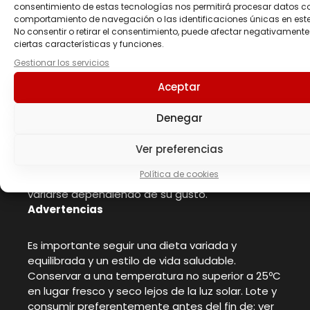
consentimiento de estas tecnologías nos permitirá procesar datos c
Dosis recomendada:
2 cacitos (50 g)
comportamiento de navegación o las identificaciones únicas en este 
Instrucciones de uso:
1. Batido de Proteínas:
No consentir o retirar el consentimiento, puede afectar negativamente
Mezclar 2 cacitos (50 g) con 250 ml de agua o
ciertas características y funciones.
leche. Mezclar durante 30 segundos con una
Gestionar los servicios
batidora manual o eléctrica. 2. Crema de
Aceptar
Proteína: Mezclar 2 cacitos (50 g) con 180 ml de
agua o leche caliente. Mezclar bien con un
tenedor o una varilla hasta conseguir una
Denegar
consistencia cremosa. Esperar 3 minutos antes
de consumir. Se puede endulzar con miel y
Ver preferencias
también se puede acompañar con frutos secos
Política de cookies
y/o frutas. Las cantidades de la mezcla pueden
variarse dependiendo de su gusto.
Advertencias
Es importante seguir una dieta variada y
equilibrada y un estilo de vida saludable.
Conservar a una temperatura no superior a 25ºC
en lugar fresco y seco lejos de la luz solar. Lote y
consumir preferentemente antes del fin de: ver