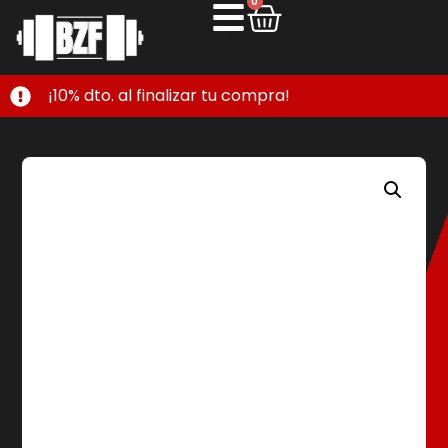
0
¡10% dto. al finalizar tu compra!