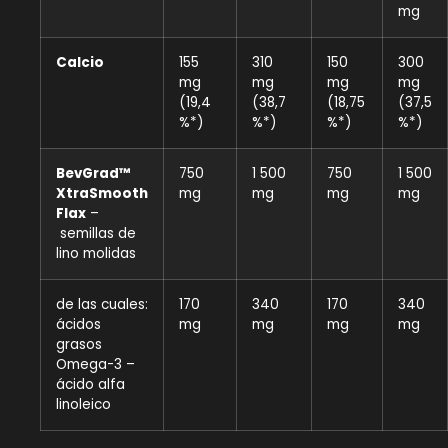
mg
Calcio
155
310
150
300
mg
mg
mg
mg
(19,4
(38,7
(18,75
(37,5
%*)
%*)
%*)
%*)
BevGrad™
750
1 500
750
1 500
XtraSmooth
mg
mg
mg
mg
Flax
–
semillas de
lino molidas
de las cuales:
170
340
170
340
ácidos
mg
mg
mg
mg
grasos
Omega-3 –
ácido alfa
linoleico