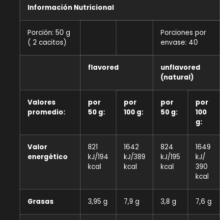
Información Nutricional
Porción: 50 g
Porciones por
( 2 cacitos)
envase: 40
flavored
unflavored
(natural)
Valores
por
por
por
por
promedio:
50 g:
100 g:
50 g:
100
g:
Valor
821
1642
824
1649
energético
kJ/194
kJ/389
kJ/195
kJ/
kcal
kcal
kcal
390
kcal
Grasas
3,95 g
7,9 g
3,8 g
7,6 g