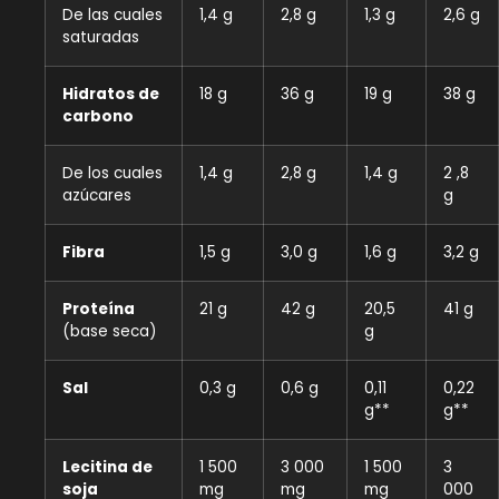
De las cuales
1,4 g
2,8 g
1,3 g
2,6 g
saturadas
Hidratos de
18 g
36 g
19 g
38 g
carbono
De los cuales
1,4 g
2,8 g
1,4 g
2 ,8
azúcares
g
Fibra
1,5 g
3,0 g
1,6 g
3,2 g
Proteína
21 g
42 g
20,5
41 g
(base seca)
g
Sal
0,3 g
0,6 g
0,11
0,22
g**
g**
Lecitina de
1 500
3 000
1 500
3
soja
mg
mg
mg
000