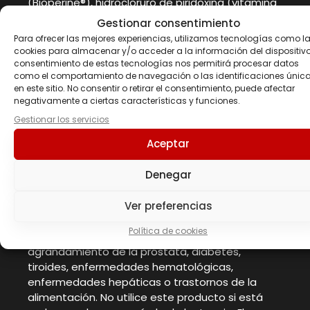
(Bioperine®), hidrocloruro de piridoxina (vitamina
B6).
Gestionar consentimiento
Dosis recomendada:
2 cápsulas
Para ofrecer las mejores experiencias, utilizamos tecnologías como l
Instrucciones de uso:
Tomar 2 Licaps® al día
cookies para almacenar y/o acceder a la información del dispositivo.
aproximadamente 30-60 minutos antes de la
consentimiento de estas tecnologías nos permitirá procesar datos
como el comportamiento de navegación o las identificaciones únic
actividad física.
en este sitio. No consentir o retirar el consentimiento, puede afectar
Advertencias
negativamente a ciertas características y funciones.
Gestionar los servicios
Limitar el uso de medicamentos, comidas o
Aceptar
bebidas que contengan cafeína durante el uso
de este producto. La ingesta de demasiada
Denegar
cafeína puede causar nerviosismo, irritabilidad,
insomnio y ocasionalmente taquicardias. Evite
Ver preferencias
este producto si se es alérgico a la aspirina, si es
hipertenso, si tiene arritmia, glaucoma,
Política de cookies
convulsiones, úlcera, dificultad al orinar,
agrandamiento de la próstata, diabetes,
tiroides, enfermedades hematológicas,
enfermedades hepáticas o trastornos de la
alimentación. No utilice este producto si está