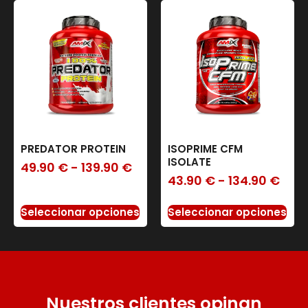
PREDATOR PROTEIN
ISOPRIME CFM
ISOLATE
49.90
€
-
139.90
€
43.90
€
-
134.90
€
Seleccionar opciones
Seleccionar opciones
Nuestros clientes opinan