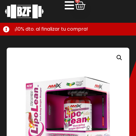
0
¡10% dto. al finalizar tu compra!