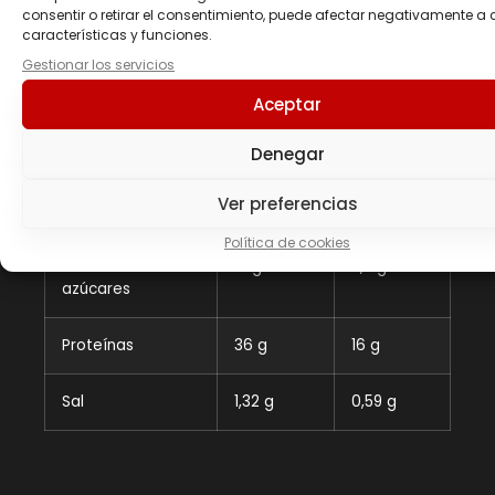
consentir o retirar el consentimiento, puede afectar negativamente a 
características y funciones.
Grasas
0 g
0 g
Gestionar los servicios
Aceptar
De las cuales
0 g
0 g
saturadas
Denegar
Hidratos de
51 g
23 g
Ver preferencias
Carbono
Política de cookies
De los cuales
13 g
5,9 g
azúcares
Proteínas
36 g
16 g
Sal
1,32 g
0,59 g