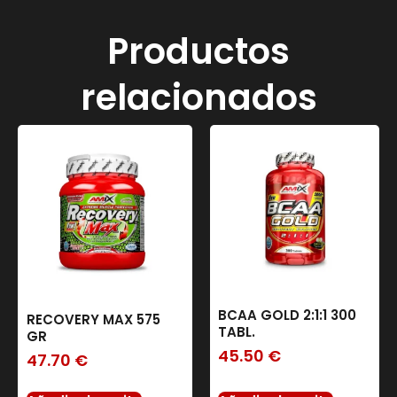
Productos
relacionados
BCAA GOLD 2:1:1 300
RECOVERY MAX 575
TABL.
GR
45.50
€
47.70
€