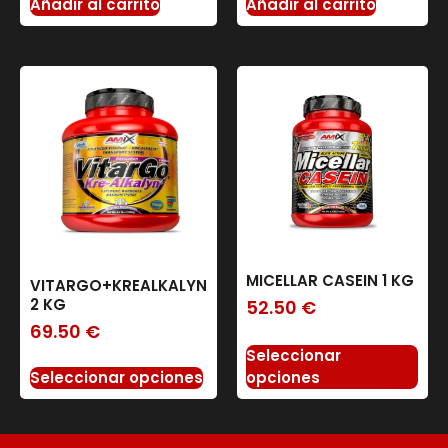
Añadir al carrito
Añadir al carrito
MICELLAR CASEIN 1 KG
VITARGO+KREALKALYN
2 KG
52.50
€
69.50
€
Seleccionar
Seleccionar opciones
opciones