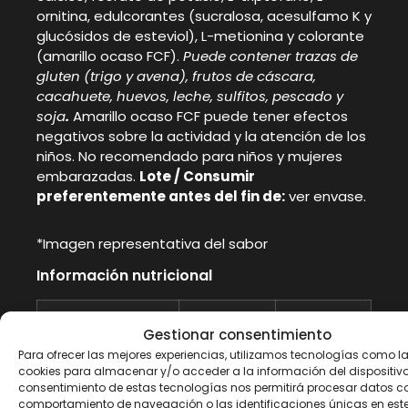
ornitina, edulcorantes (sucralosa, acesulfamo K y
glucósidos de esteviol), L-metionina y colorante
(amarillo ocaso FCF).
Puede contener trazas de
gluten (trigo y avena), frutos de cáscara,
cacahuete, huevos, leche, sulfitos, pescado y
soja
.
Amarillo ocaso FCF puede tener efectos
negativos sobre la actividad y la atención de los
niños. No recomendado para niños y mujeres
embarazadas.
Lote / Consumir
preferentemente antes del fin de:
ver envase.
*Imagen representativa del sabor
Información nutricional
Información
Por 100 g
Por 45 g
Gestionar consentimiento
nutricional
Para ofrecer las mejores experiencias, utilizamos tecnologías como l
cookies para almacenar y/o acceder a la información del dispositivo.
Energía
1471 kJ /
662 kJ /
consentimiento de estas tecnologías nos permitirá procesar datos c
comportamiento de navegación o las identificaciones únicas en este 
352 kcal
158 kcal