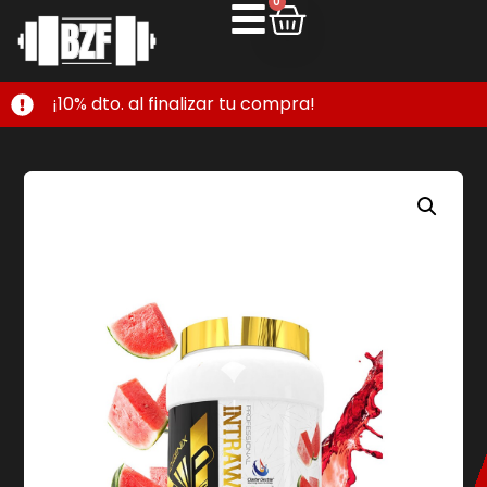
0
¡10% dto. al finalizar tu compra!