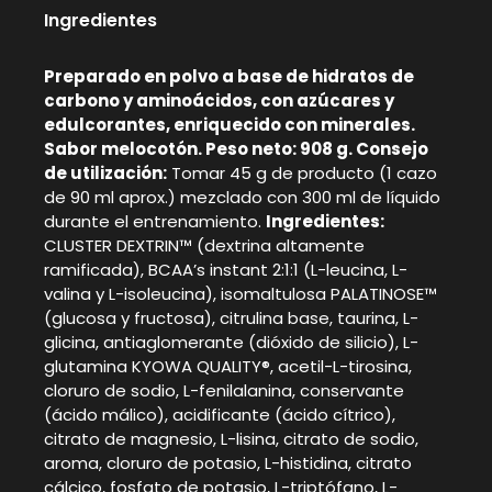
Ingredientes
Preparado en polvo a base de hidratos de
carbono y aminoácidos, con azúcares y
edulcorantes, enriquecido con minerales.
Sabor melocotón. Peso neto: 908 g. Consejo
de utilización:
Tomar 45 g de producto (1 cazo
de 90 ml aprox.) mezclado con 300 ml de líquido
durante el entrenamiento.
Ingredientes:
CLUSTER DEXTRIN™ (dextrina altamente
ramificada), BCAA’s instant 2:1:1 (L-leucina, L-
valina y L-isoleucina), isomaltulosa PALATINOSE™
(glucosa y fructosa), citrulina base, taurina, L-
glicina, antiaglomerante (dióxido de silicio), L-
glutamina KYOWA QUALITY®, acetil-L-tirosina,
cloruro de sodio, L-fenilalanina, conservante
(ácido málico), acidificante (ácido cítrico),
citrato de magnesio, L-lisina, citrato de sodio,
aroma, cloruro de potasio, L-histidina, citrato
cálcico, fosfato de potasio, L-triptófano, L-