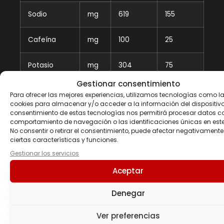
Sodio
mg
619
155
Cafeína
mg
100
25
Potasio
mg
304
75
(15%VRN)
(4%VRN)
Gestionar consentimiento
Para ofrecer las mejores experiencias, utilizamos tecnologías como l
%VRN: Valor referencia de nutrientes
cookies para almacenar y/o acceder a la información del dispositivo.
consentimiento de estas tecnologías nos permitirá procesar datos c
comportamiento de navegación o las identificaciones únicas en este 
No consentir o retirar el consentimiento, puede afectar negativamente
ciertas características y funciones.
Gestionar los servicios
Aceptar
Productos
Denegar
relacionados
Ver preferencias