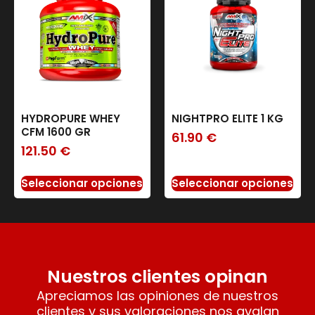
HYDROPURE WHEY
NIGHTPRO ELITE 1 KG
CFM 1600 GR
61.90
€
121.50
€
Seleccionar opciones
Seleccionar opciones
Nuestros clientes opinan
Apreciamos las opiniones de nuestros
clientes y sus valoraciones nos avalan