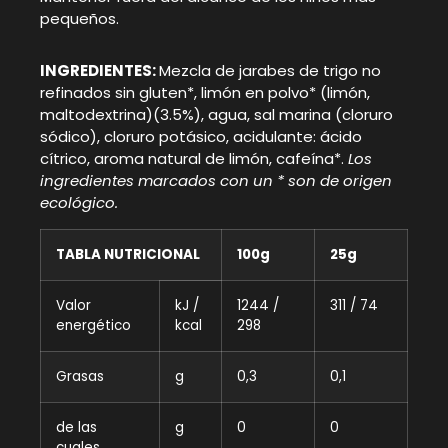
pequeños.
INGREDIENTES:
Mezcla de jarabes de trigo no
refinados sin gluten*, limón en polvo* (limón,
maltodextrina)(3.5%), agua, sal marina (cloruro
sódico), cloruro potásico, acidulante: ácido
cítrico, aroma natural de limón, cafeína*.
Los
ingredientes marcados con un * son de origen
ecológico.
TABLA NUTRICIONAL
100g
25g
Valor
kJ /
1244 /
311 / 74
energético
kcal
298
Grasas
g
0,3
0,1
de las
g
0
0
cuales