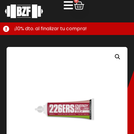
0
¡10% dto. al finalizar tu compra!