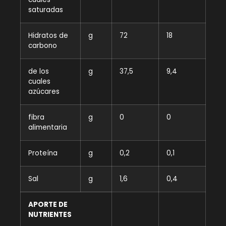
saturadas
Hidratos de
g
72
18
carbono
de los
g
37,5
9,4
cuales
azúcares
fibra
g
0
0
alimentaria
Proteína
g
0,2
0,1
Sal
g
1,6
0,4
APORTE DE
NUTRIENTES