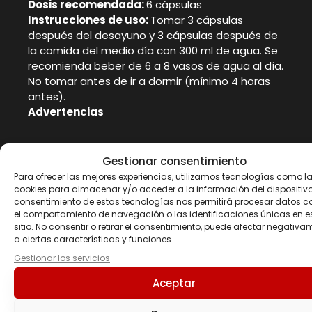
Dosis recomendada:
6 cápsulas
Instrucciones de uso:
Tomar 3 cápsulas
después del desayuno y 3 cápsulas después de
la comida del medio día con 300 ml de agua. Se
recomienda beber de 6 a 8 vasos de agua al día.
No tomar antes de ir a dormir (mínimo 4 horas
antes).
Advertencias
Limite el uso de alimentos, bebidas o
Gestionar consentimiento
medicamentos que contengan cafeína
Para ofrecer las mejores experiencias, utilizamos tecnologías como l
mientras toma este producto porque
cookies para almacenar y/o acceder a la información del dispositivo.
demasiada cafeína puede causar nerviosismo,
consentimiento de estas tecnologías nos permitirá procesar datos 
irritabilidad, insomnio y ocasionalmente
el comportamiento de navegación o las identificaciones únicas en e
taquicardias. Evite este producto si usted tiene
sitio. No consentir o retirar el consentimiento, puede afectar negativa
presión arterial alta, arritmias, glaucoma,
a ciertas características y funciones.
convulsiones, úlcera, dificultad para orinar,
Gestionar los servicios
agrandamiento de la próstata, diabetes o un
Aceptar
trastorno de la tiroides, de la sangre, del
corazón, del hígado o trastornos de la