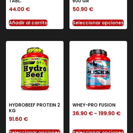
TABL.
500 GR
44.00
€
50.90
€
Añadir al carrito
Seleccionar opciones
HYDROBEEF PROTEIN 2
WHEY-PRO FUSION
KG
36.90
€
-
199.90
€
91.60
€
Seleccionar opciones
Seleccionar opciones