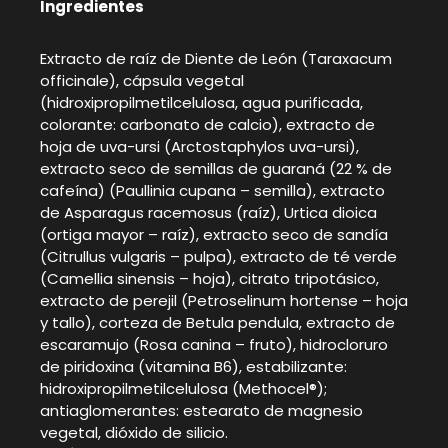
Ingredientes
Extracto de raíz de Diente de León (Taraxacum
officinale), cápsula vegetal
(hidroxipropilmetilcelulosa, agua purificada,
colorante: carbonato de calcio), extracto de
hoja de uva-ursi (Arctostaphylos uva-ursi),
extracto seco de semillas de guaraná (22 % de
cafeína) (Paullinia cupana – semilla), extracto
de Asparagus racemosus (raíz), Urtica dioica
(ortiga mayor – raíz), extracto seco de sandía
(Citrullus vulgaris – pulpa), extracto de té verde
(Camellia sinensis – hoja), citrato tripotásico,
extracto de perejil (Petroselinum hortense – hoja
y tallo), corteza de Betula pendula, extracto de
escaramujo (Rosa canina – fruto), hidrocloruro
de piridoxina (vitamina B6), estabilizante:
hidroxipropilmetilcelulosa (Methocel®);
antiaglomerantes: estearato de magnesio
vegetal, dióxido de silicio.