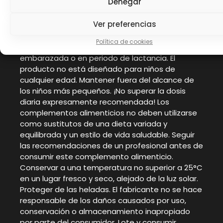
Denegar
alimentación. No consuma 800 mg o mas de
EGCG al día. No debe consumirse si se
Ver preferencias
consumen otros productos que contengan té
verde el mismo día. No debe consumirse con el
Política de cookies
estomago vacío. No utilice este producto si está
embarazada o en periodo de lactancia. El
producto no está diseñado para niños de
cualquier edad. Mantener fuera del alcance de
los niños más pequeños. ¡No superar la dosis
diaria expresamente recomendada! Los
complementos alimenticios no deben utilizarse
como sustitutos de una dieta variada y
equilibrada y un estilo de vida saludable. Seguir
las recomendaciones de un profesional antes de
consumir este complemento alimenticio.
Conservar a una temperatura no superior a 25°C
en un lugar fresco y seco, alejado de la luz solar.
Proteger de las heladas. El fabricante no se hace
responsable de los daños causados por uso,
conservación o almacenamiento inapropiado
por parte del consumidor. Lote y consumir