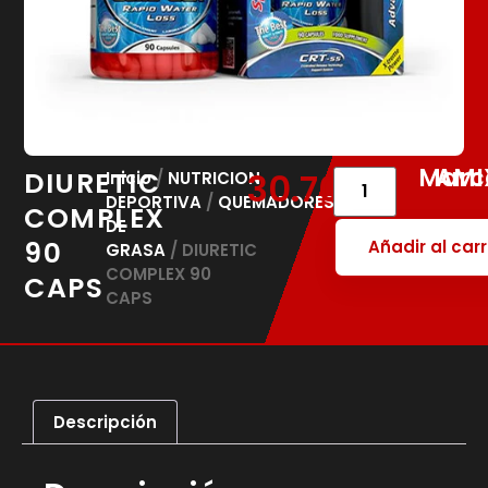
Marc
AMI
DIURETIC
30.70
€
Inicio
/
NUTRICION
DEPORTIVA
/
QUEMADORES
COMPLEX
DE
90
Añadir al carr
GRASA
/ DIURETIC
COMPLEX 90
CAPS
CAPS
Descripción