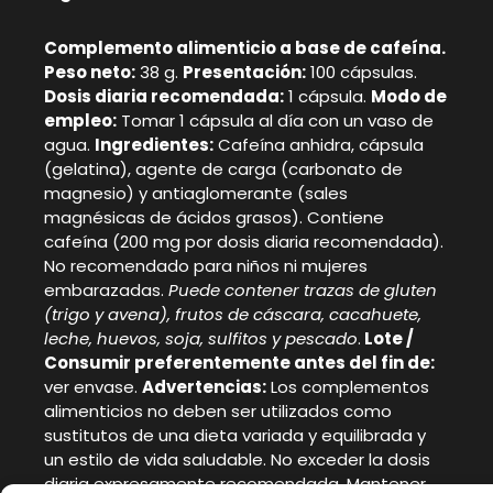
Complemento alimenticio a base de cafeína.
Peso neto:
38 g.
Presentación:
100 cápsulas.
Dosis diaria recomendada:
1 cápsula.
Modo de
empleo:
Tomar 1 cápsula al día con un vaso de
agua.
Ingredientes:
Cafeína anhidra, cápsula
(gelatina), agente de carga (carbonato de
magnesio) y antiaglomerante (sales
magnésicas de ácidos grasos). Contiene
cafeína (200 mg por dosis diaria recomendada).
No recomendado para niños ni mujeres
embarazadas.
Puede contener trazas de gluten
(trigo y avena), frutos de cáscara, cacahuete,
leche, huevos, soja, sulfitos y pescado
.
Lote /
Consumir preferentemente antes del fin de:
ver envase.
Advertencias:
Los complementos
alimenticios no deben ser utilizados como
sustitutos de una dieta variada y equilibrada y
un estilo de vida saludable. No exceder la dosis
diaria expresamente recomendada. Mantener