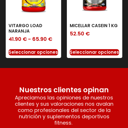
VITARGO LOAD
MICELLAR CASEIN 1 KG
NARANJA
52.50
€
41.90
€
-
65.90
€
Seleccionar opciones
Seleccionar opciones
Nuestros clientes opinan
Apreciamos las opiniones de nuestros
clientes y sus valoraciones nos avalan
como profesionales del sector de la
nutrición y suplementos deportivos
fitness.