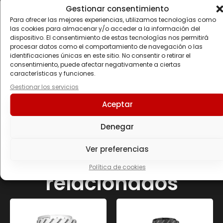
fuera del alcance de los niños más pequeños.
Gestionar consentimiento
Conservar bien cerrado en un lugar fresco y seco
Para ofrecer las mejores experiencias, utilizamos tecnologías como
las cookies para almacenar y/o acceder a la información del
Información nutricional
dispositivo. El consentimiento de estas tecnologías nos permitirá
procesar datos como el comportamiento de navegación o las
identificaciones únicas en este sitio. No consentir o retirar el
Composición
Por 1 cápsula
consentimiento, puede afectar negativamente a ciertas
características y funciones.
Cafeína
200 mg
Gestionar los servicios
Aceptar
Denegar
Productos
Ver preferencias
Política de cookies
relacionados