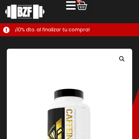
0
¡10% dto. al finalizar tu compra!