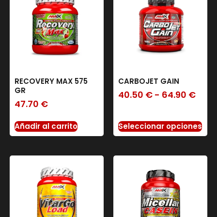
RECOVERY MAX 575
CARBOJET GAIN
GR
40.50
€
-
64.90
€
47.70
€
Añadir al carrito
Seleccionar opciones