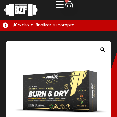
0
¡10% dto. al finalizar tu compra!