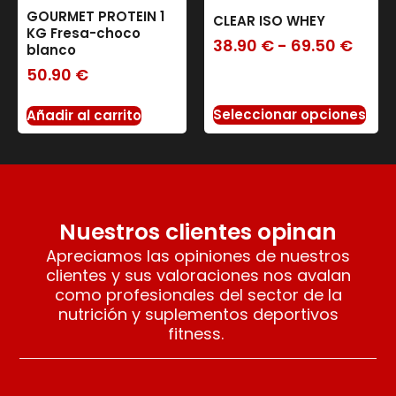
GOURMET PROTEIN 1
CLEAR ISO WHEY
KG Fresa-choco
38.90
€
-
69.50
€
blanco
50.90
€
Seleccionar opciones
Añadir al carrito
Nuestros clientes opinan
Apreciamos las opiniones de nuestros
clientes y sus valoraciones nos avalan
como profesionales del sector de la
nutrición y suplementos deportivos
fitness.