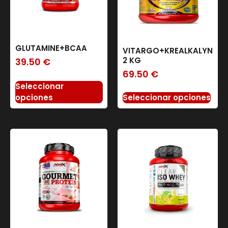
GLUTAMINE+BCAA
VITARGO+KREALKALYN
2 KG
39.50
€
69.50
€
Seleccionar
Seleccionar opciones
opciones