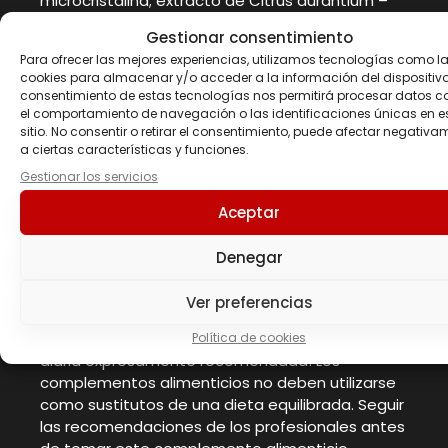
microcristalina; extracto de Citrus aurantium –
fruto, extracto de pimienta negra BioPerine ®
Gestionar consentimiento
(Piper nigrum) – fruto.
Para ofrecer las mejores experiencias, utilizamos tecnologías como l
Dosis recomendada:
3 cápsulas.
cookies para almacenar y/o acceder a la información del dispositivo.
Instrucciones de uso:
Tomar 3 cápsulas 30-60
consentimiento de estas tecnologías nos permitirá procesar datos 
minutos antes de la actividad física con
el comportamiento de navegación o las identificaciones únicas en e
abundante agua.
sitio. No consentir o retirar el consentimiento, puede afectar negativa
a ciertas características y funciones.
Advertencias
Gestionar los servicios
Limitar el uso de medicamentos, comidas o
Aceptar
bebidas que contengan cafeína durante el uso
de este producto. No utilice este producto si
Denegar
está embarazada o en período de lactancia. El
producto no está indicado para niños de
Ver preferencias
cualquier edad. Mantener fuera del alcance de
los niños más pequeños. ¡No superar la dosis
Política de cookies
diaria expresamente recomendada! Los
complementos alimenticios no deben utilizarse
como sustitutos de una dieta equilibrada. Seguir
las recomendaciones de los profesionales antes