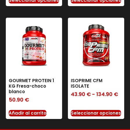
Seleccionar opciones
Seleccionar opciones
GOURMET PROTEIN 1
ISOPRIME CFM
KG Fresa-choco
ISOLATE
blanco
43.90
€
-
134.90
€
50.90
€
Añadir al carrito
Seleccionar opciones