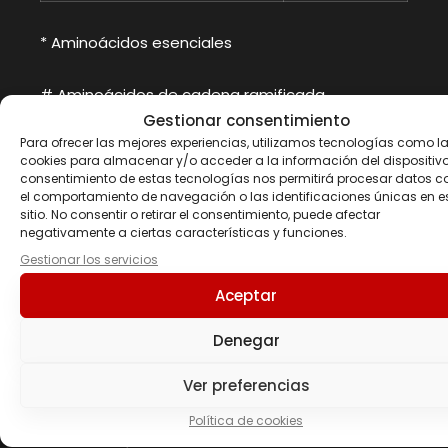
* Aminoácidos esenciales
# Aminoácidos de cadena ramificada
Gestionar consentimiento
Para ofrecer las mejores experiencias, utilizamos tecnologías como l
**Valores de glutamina basados en el contenido
cookies para almacenar y/o acceder a la información del dispositivo.
de ácido glutámico
consentimiento de estas tecnologías nos permitirá procesar datos 
el comportamiento de navegación o las identificaciones únicas en e
Ingredientes
sitio. No consentir o retirar el consentimiento, puede afectar
negativamente a ciertas características y funciones.
Aminoácidos derivados de proteína hidrolizada
Gestionar los servicios
de origen bovino, antiaglomerantes: celulosa
Aceptar
microcristalina, dióxido de silicio y estearato de
magnesio.
Denegar
Dosis recomendada:
6/9 comprimidos.
Instrucciones de uso:
Tomar 3 comprimidos 2 o
Ver preferencias
3 veces al día entre las principales comidas con
abundante agua. Tomar de 8 a 10 vasos de agua
Política de cookies
al día.