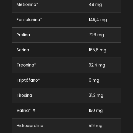
Metionina*
48 mg
Fenilalanina*
149,4 mg
Prolina
726 mg
Serina
165,6 mg
Treonina*
92,4 mg
Triptófano*
0 mg
Tirosina
31,2 mg
Valina* #
150 mg
Hidroxiprolina
519 mg