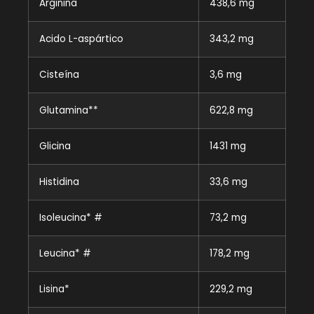
Arginina
438,6 mg
Acido L-aspártico
343,2 mg
Cisteína
3,6 mg
Glutamina**
622,8 mg
Glicina
1431 mg
Histidina
33,6 mg
Isoleucina* #
73,2 mg
Leucina* #
178,2 mg
Lisina*
229,2 mg