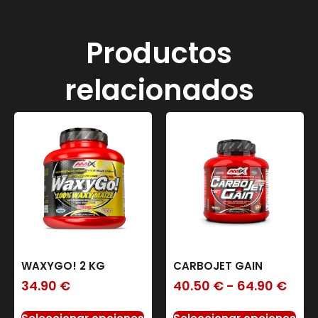
Productos
relacionados
WAXYGO! 2 KG
CARBOJET GAIN
34.90
€
40.50
€
-
64.90
€