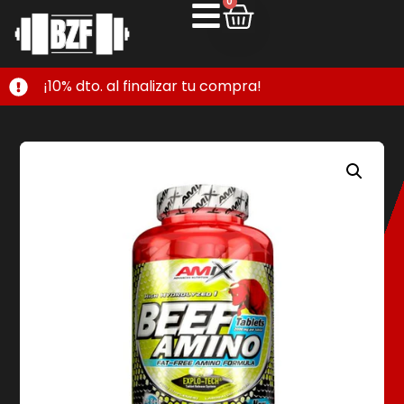
0
¡10% dto. al finalizar tu compra!