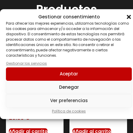
Productos
Gestionar consentimiento
relacionados
Para ofrecer las mejores experiencias, utilizamos tecnologías como
las cookies para almacenar y/o acceder a la información del
dispositivo. El consentimiento de estas tecnologías nos permitirá
procesar datos como el comportamiento de navegación o las
identificaciones únicas en este sitio. No consentir o retirar el
consentimiento, puede afectar negativamente a ciertas
características y funciones.
Gestionar los servicios
Aceptar
Denegar
GREENDAY®
GREENDAY® CURCUM-
Ver preferencias
PROVEGAN SELENIUM
IN RAPID 60 CAPS
NATURAL 90 VCAPS
24.00
€
Política de cookies
20.50
€
Añadir al carrito
Añadir al carrito