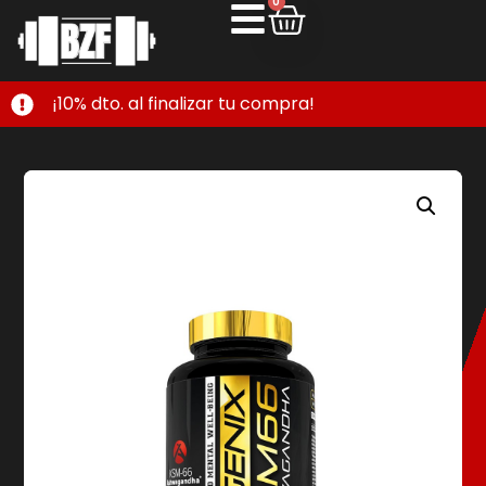
0
¡10% dto. al finalizar tu compra!