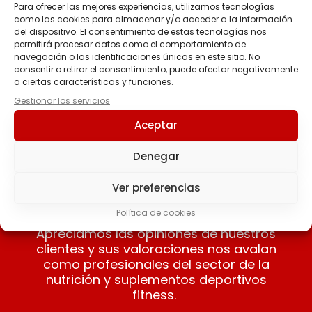
Para ofrecer las mejores experiencias, utilizamos tecnologías
como las cookies para almacenar y/o acceder a la información
NITRO PRO BEETROOT
del dispositivo. El consentimiento de estas tecnologías nos
– 400mg de nitratos
permitirá procesar datos como el comportamiento de
naturales
navegación o las identificaciones únicas en este sitio. No
consentir o retirar el consentimiento, puede afectar negativamente
2.85
€
-
55.00
€
a ciertas características y funciones.
Gestionar los servicios
Seleccionar
Aceptar
opciones
Denegar
Ver preferencias
Nuestros clientes opinan
Política de cookies
Apreciamos las opiniones de nuestros
clientes y sus valoraciones nos avalan
como profesionales del sector de la
nutrición y suplementos deportivos
fitness.