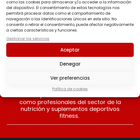
como las cookies para almacenar y/o acceder a la información
del dispositivo. El consentimiento de estas tecnologías nos
CLA PRO 1000 MG
Osteo Gelatine 200
permitirá procesar datos como el comportamiento de
caps – Amix™
30.95
€
navegación o las identificaciones únicas en este sitio. No
29.50
€
consentir o retirar el consentimiento, puede afectar negativamente
a ciertas características y funciones.
Gestionar los servicios
Añadir al carrito
Añadir al carrito
Aceptar
Denegar
Nuestros clientes opinan
Ver preferencias
Apreciamos las opiniones de nuestros
Política de cookies
clientes y sus valoraciones nos avalan
como profesionales del sector de la
nutrición y suplementos deportivos
fitness.