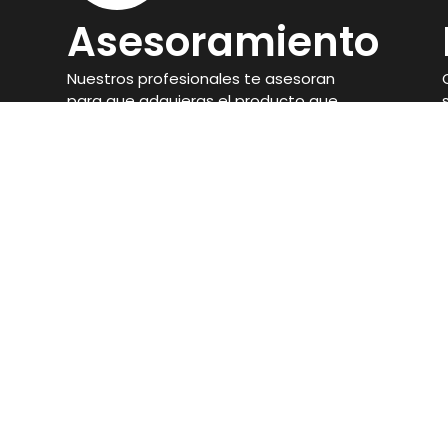
Asesoramiento
Nuestros profesionales te asesoran
para que adquieras el producto que
mejor se adapte a tus objetivos.
Ronda de San Francisco, 21, 14900, Lucena,