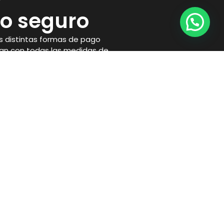
o seguro
 distintas formas de pago
an con todas las medidas de
necesarias para proteger tu
Horario
Lunes a Viernes
10:00 a 14:00 y 17:00 a 21:00
Sábados:
10:00 a 14:00