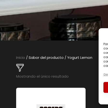
Par
coo
co
com
Inicio
/ Sabor del producto / Yogurt Lemon
con
car
Ges
Mostrando el único resultado
En oferta
(0)