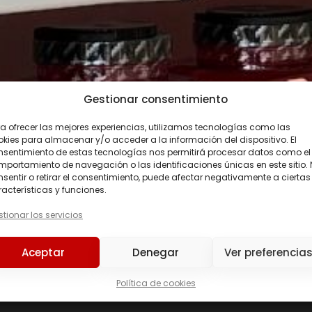
Gestionar consentimiento
a ofrecer las mejores experiencias, utilizamos tecnologías como las
kies para almacenar y/o acceder a la información del dispositivo. El
nsentimiento de estas tecnologías nos permitirá procesar datos como el
portamiento de navegación o las identificaciones únicas en este sitio.
sentir o retirar el consentimiento, puede afectar negativamente a ciertas
acterísticas y funciones.
tionar los servicios
Precio
Aceptar
Denegar
Ver preferencia
Precio:
3 €
—
48 €
Política de cookies
226ERS
(0)
C