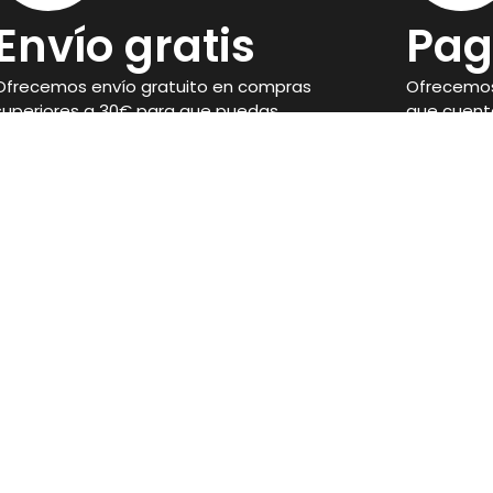
Envío gratis
Pag
Ofrecemos envío gratuito en compras
Ofrecemos
superiores a 30€ para que puedas
que cuent
disponer de tus suplementos con
seguridad 
facilidad.
compra.
Legal
Aviso Legal
Condiciones de venta
 Córdoba
Política de privacidad
Política de Cookies