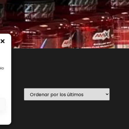
 No
En stock
s
ategorías del producto