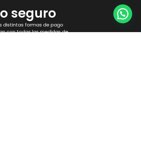
o seguro
 distintas formas de pago
an con todas las medidas de
necesarias para proteger tu
Horario
Lunes a Viernes
10:00 a 14:00 y 17:00 a 21:00
Sábados:
10:00 a 14:00