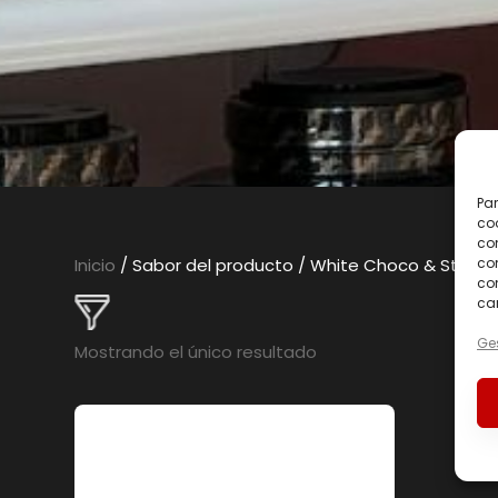
Par
coo
co
com
Inicio
/ Sabor del producto / White Choco & Strawb
con
car
Ges
Mostrando el único resultado
En oferta
(0)