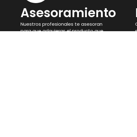
Asesoramiento
Nuestros profesionales te asesoran
para que adquieras el producto que
mejor se adapte a tus objetivos.
Ronda de San Francisco, 21, 14900, Lucena,