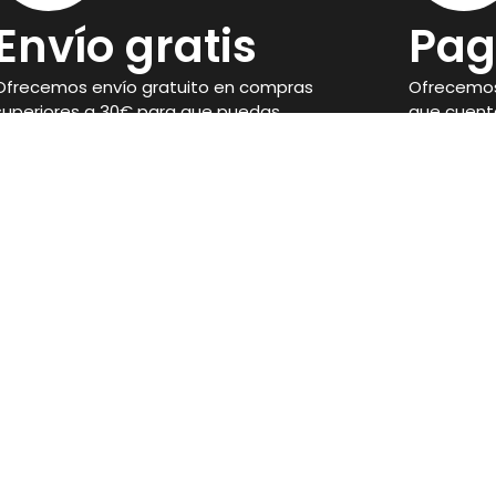
Envío gratis
Pag
Ofrecemos envío gratuito en compras
Ofrecemos
superiores a 30€ para que puedas
que cuent
disponer de tus suplementos con
seguridad 
facilidad.
compra.
Legal
Aviso Legal
Condiciones de venta
 Córdoba
Política de privacidad
Política de Cookies