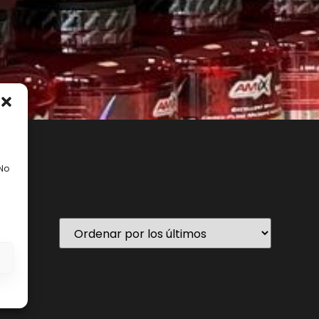
 No
En stock
s
ategorías del producto