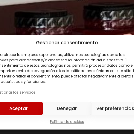
Gestionar consentimiento
a ofrecer las mejores experiencias, utilizamos tecnologías como las
kies para almacenar y/o acceder a la información del dispositivo. El
nsentimiento de estas tecnologías nos permitirá procesar datos como el
portamiento de navegación o las identificaciones únicas en este sitio.
erry
sentir o retirar el consentimiento, puede afectar negativamente a ciertas
acterísticas y funciones.
tionar los servicios
Precio
Aceptar
Denegar
Ver preferencia
Precio:
2 €
—
3 €
Política de cookies
226ERS
(0)
C