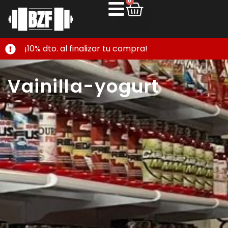
0
¡10% dto. al finalizar tu compra!
Vainilla-yogurt