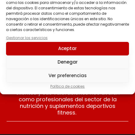
como las cookies para almacenar y/o acceder a la información
del dispositivo. El consentimiento de estas tecnologías nos
RECO-PRO
permitirá procesar datos como el comportamiento de
26.30
€
-
42.90
€
navegación o las identificaciones únicas en este sitio. No
consentir o retirar el consentimiento, puede afectar negativamente
a ciertas características y funciones.
Seleccionar
Gestionar los servicios
opciones
Aceptar
Denegar
Ver preferencias
Nuestros clientes opinan
Apreciamos las opiniones de nuestros
Política de cookies
clientes y sus valoraciones nos avalan
como profesionales del sector de la
nutrición y suplementos deportivos
fitness.