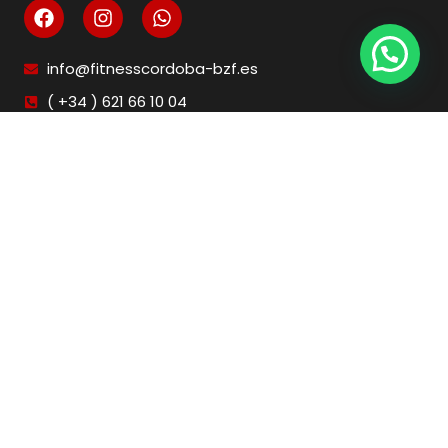
info@fitnesscordoba-bzf.es
( +34 ) 621 66 10 04
Legal
Aviso Legal
Condiciones de venta
Política de privacidad
Política de Cookies
Ejercer desistimiento
Contacto
Horario
Lunes a Viernes