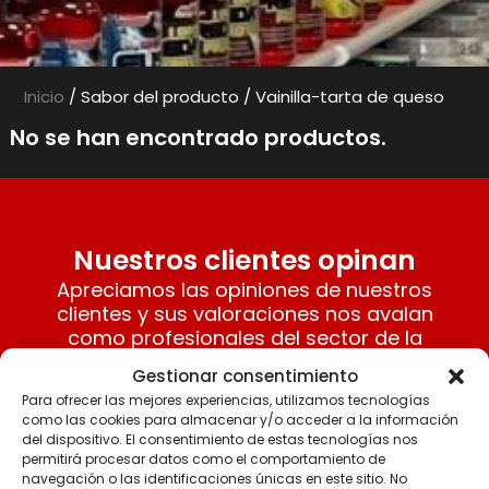
Inicio
/ Sabor del producto / Vainilla-tarta de queso
No se han encontrado productos.
Nuestros clientes opinan
Apreciamos las opiniones de nuestros
clientes y sus valoraciones nos avalan
como profesionales del sector de la
nutrición y suplementos deportivos
Gestionar consentimiento
fitness.
Para ofrecer las mejores experiencias, utilizamos tecnologías
como las cookies para almacenar y/o acceder a la información
del dispositivo. El consentimiento de estas tecnologías nos
ARACELI TUBIO MANJÓN-CABEZA
permitirá procesar datos como el comportamiento de
navegación o las identificaciones únicas en este sitio. No
29/11/2025