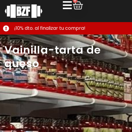
0
¡10% dto. al finalizar tu compra!
Vainilla-tarta de
queso