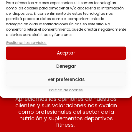
Para ofrecer las mejores experiencias, utilizamos tecnologías
como las cookies para almacenar y/o acceder a la información
HYDRAZERO Bebida
COLLAGEN MARINE
del dispositivo. El consentimiento de estas tecnologías nos
Hipotónica Monodosis
Peptan® DRINK 300 GR
permitirá procesar datos como el comportamiento de
7,5g
navegación o las identificaciones únicas en este sitio. No
44.50
€
consentir o retirar el consentimiento, puede afectar negativamente
1.50
€
a ciertas características y funciones.
Gestionar los servicios
Seleccionar
Seleccionar
Aceptar
opciones
opciones
Denegar
Ver preferencias
Nuestros clientes opinan
Política de cookies
Apreciamos las opiniones de nuestros
clientes y sus valoraciones nos avalan
como profesionales del sector de la
nutrición y suplementos deportivos
fitness.