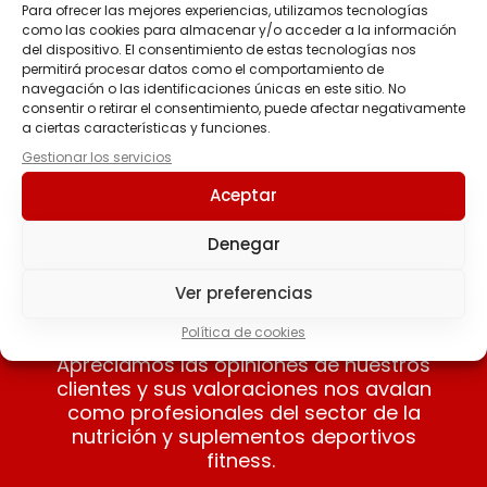
Para ofrecer las mejores experiencias, utilizamos tecnologías
como las cookies para almacenar y/o acceder a la información
ISOTONIC DRINK
del dispositivo. El consentimiento de estas tecnologías nos
Bebida Isotónica
permitirá procesar datos como el comportamiento de
Monodosis 20g
navegación o las identificaciones únicas en este sitio. No
consentir o retirar el consentimiento, puede afectar negativamente
1.80
€
a ciertas características y funciones.
Gestionar los servicios
Seleccionar
Aceptar
opciones
Denegar
Ver preferencias
Nuestros clientes opinan
Política de cookies
Apreciamos las opiniones de nuestros
clientes y sus valoraciones nos avalan
como profesionales del sector de la
nutrición y suplementos deportivos
fitness.