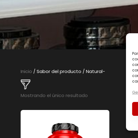
Par
coo
co
com
Inicio
/ Sabor del producto / Natural-
con
car
Ges
Mostrando el único resultado
En oferta
(0)