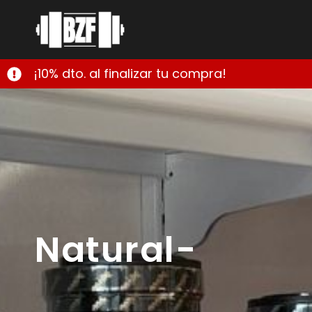
¡10% dto. al finalizar tu compra!
Natural-