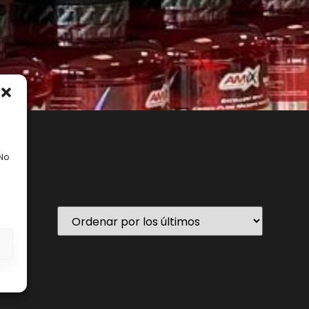
 No
En stock
s
ategorías del producto