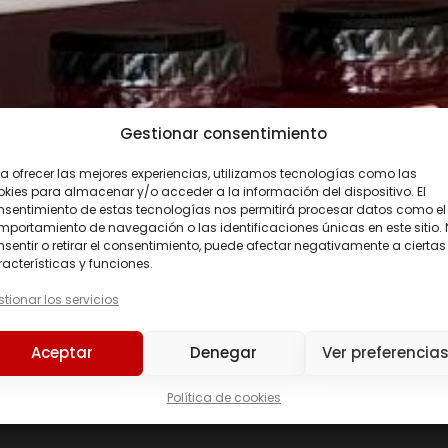
Gestionar consentimiento
a ofrecer las mejores experiencias, utilizamos tecnologías como las
kies para almacenar y/o acceder a la información del dispositivo. El
nsentimiento de estas tecnologías nos permitirá procesar datos como el
portamiento de navegación o las identificaciones únicas en este sitio.
sentir o retirar el consentimiento, puede afectar negativamente a ciertas
acterísticas y funciones.
tionar los servicios
Precio
Aceptar
Denegar
Ver preferencia
Precio:
36 €
—
200 €
Política de cookies
226ERS
(0)
C