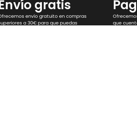
Envío gratis
Pag
Ofrecemos envío gratuito en compras
Ofrecemos
superiores a 30€ para que puedas
que cuent
disponer de tus suplementos con
seguridad 
facilidad.
compra.
Legal
Aviso Legal
Condiciones de venta
 Córdoba
Política de privacidad
Política de Cookies
Ejercer desistimiento