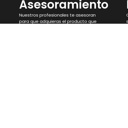
Asesoramiento
Nuestros profesionales te asesoran
para que adquieras el producto que
mejor se adapte a tus objetivos.
Ronda de San Francisco, 21, 14900, Lucena,