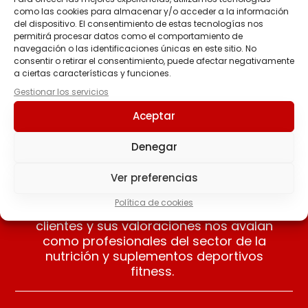
como las cookies para almacenar y/o acceder a la información
del dispositivo. El consentimiento de estas tecnologías nos
SALSA ZERO 320 ML
permitirá procesar datos como el comportamiento de
Naranja Chocolate
navegación o las identificaciones únicas en este sitio. No
SERVIVITA
consentir o retirar el consentimiento, puede afectar negativamente
3.90
€
a ciertas características y funciones.
Gestionar los servicios
Añadir al carrito
Aceptar
Denegar
Ver preferencias
Nuestros clientes opinan
Política de cookies
Apreciamos las opiniones de nuestros
clientes y sus valoraciones nos avalan
como profesionales del sector de la
nutrición y suplementos deportivos
fitness.