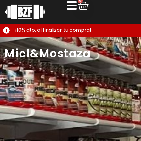
0
¡10% dto. al finalizar tu compra!
Miel&Mostaza