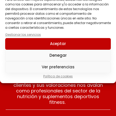
como las cookies para almacenar y/o acceder a la información
del dispositivo. El consentimiento de estas tecnologías nos
SALSA ZERO 320 ML
permitirá procesar datos como el comportamiento de
Miel&Mostaza
navegación o las identificaciones únicas en este sitio. No
SERVIVITA
consentir o retirar el consentimiento, puede afectar negativamente
3.90
€
a ciertas características y funciones.
Gestionar los servicios
Añadir al carrito
Aceptar
Denegar
Ver preferencias
Nuestros clientes opinan
Política de cookies
Apreciamos las opiniones de nuestros
clientes y sus valoraciones nos avalan
como profesionales del sector de la
nutrición y suplementos deportivos
fitness.