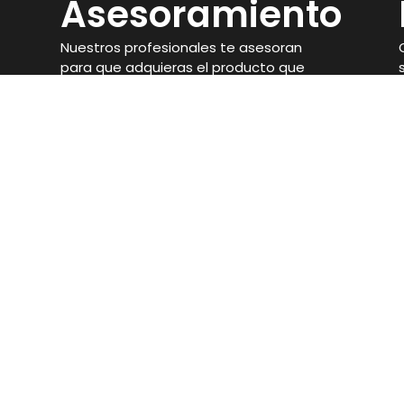
Asesoramiento
Nuestros profesionales te asesoran
para que adquieras el producto que
mejor se adapte a tus objetivos.
Ronda de San Francisco, 21, 14900, Lucena,