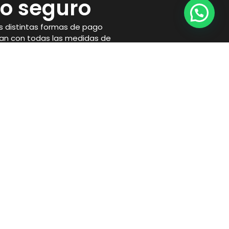
o seguro
 distintas formas de pago
an con todas las medidas de
necesarias para proteger tu
Horario
Lunes a Viernes
10:00 a 14:00 y 17:00 a 21:00
Sábados:
10:00 a 14:00