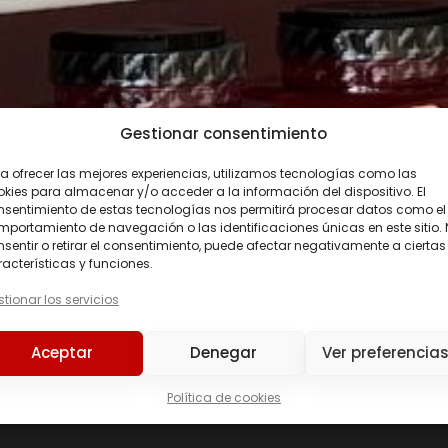
Gestionar consentimiento
a ofrecer las mejores experiencias, utilizamos tecnologías como las
kies para almacenar y/o acceder a la información del dispositivo. El
nsentimiento de estas tecnologías nos permitirá procesar datos como el
portamiento de navegación o las identificaciones únicas en este sitio.
sentir o retirar el consentimiento, puede afectar negativamente a ciertas
acterísticas y funciones.
tionar los servicios
Precio
Aceptar
Denegar
Ver preferencia
Precio:
52 €
—
99 €
Política de cookies
226ERS
(0)
C