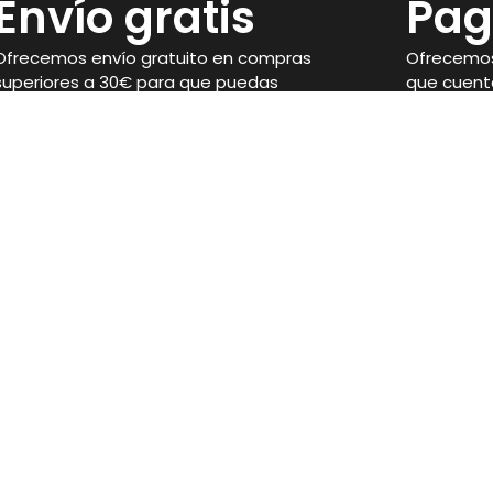
Envío gratis
Pag
Ofrecemos envío gratuito en compras
Ofrecemos
superiores a 30€ para que puedas
que cuent
disponer de tus suplementos con
seguridad 
facilidad.
compra.
Legal
Aviso Legal
Condiciones de venta
 Córdoba
Política de privacidad
Política de Cookies
Ejercer desistimiento