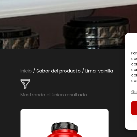
Par
coo
co
com
Inicio
/ Sabor del producto / Lima-vainilla
con
car
Ges
Mostrando el único resultado
En oferta
(0)