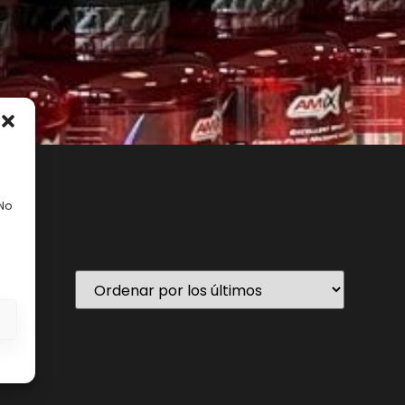
 No
En stock
s
ategorías del producto