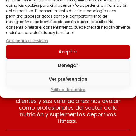
como las cookies para almacenar y/o acceder a la información
del dispositivo. El consentimiento de estas tecnologías nos
BEAUTY COLLAGEN 300
M.A.P
permitirá procesar datos como el comportamiento de
Grs.
39.95
€
navegación o las identificaciones únicas en este sitio. No
33.90
€
consentir o retirar el consentimiento, puede afectar negativamente
a ciertas características y funciones.
Seleccionar
Seleccionar
Gestionar los servicios
opciones
opciones
Aceptar
Denegar
Ver preferencias
Nuestros clientes opinan
Política de cookies
Apreciamos las opiniones de nuestros
clientes y sus valoraciones nos avalan
como profesionales del sector de la
nutrición y suplementos deportivos
fitness.