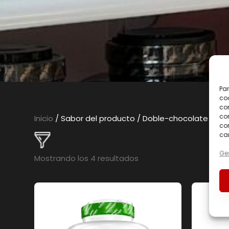
Par
coo
co
com
Inicio
/ Sabor del producto / Doble-chocolate
con
car
Ges
Mostrando los 4 resultados
En oferta
(0)