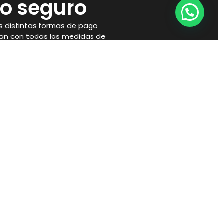
o seguro
 distintas formas de pago
an con todas las medidas de
necesarias para proteger tu
Horario
Lunes a Viernes
10:00 a 14:00 y 17:00 a 21:00
Sábados:
10:00 a 14:00