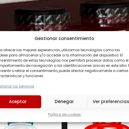
Gestionar consentimiento
a ofrecer las mejores experiencias, utilizamos tecnologías como las
kies para almacenar y/o acceder a la información del dispositivo. El
nsentimiento de estas tecnologías nos permitirá procesar datos como el
portamiento de navegación o las identificaciones únicas en este sitio.
sentir o retirar el consentimiento, puede afectar negativamente a ciertas
acterísticas y funciones.
tionar los servicios
Precio
Aceptar
Denegar
Ver preferencia
Precio:
26 €
—
122 €
Política de cookies
226ERS
(0)
C