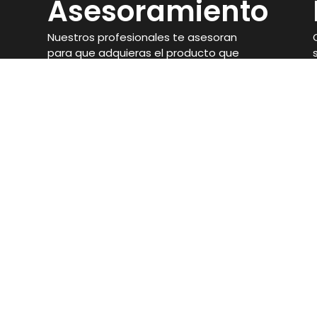
Asesoramiento
Nuestros profesionales te asesoran
para que adquieras el producto que
mejor se adapte a tus objetivos.
Ronda de San Francisco, 21, 14900, Lucena,