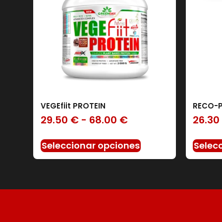
VEGEfiit PROTEIN
RECO-
Filtro
29.50
€
-
68.00
€
26.30
Seleccionar opciones
Selec