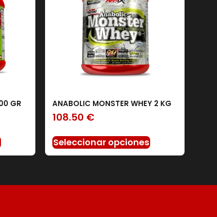
Uncategorized
(1)
ALIMENTACION SALUDABLE
(38)
MATERIAL DEPORTIVO
(3)
NUTRICION DEPORTIVA
(158)
SALUD
(94)
00 GR
ANABOLIC MONSTER WHEY 2 KG
108.50
€
s
Seleccionar opciones