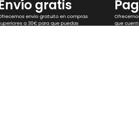
Envío gratis
Pag
Ofrecemos envío gratuito en compras
Ofrecemos
superiores a 30€ para que puedas
que cuent
disponer de tus suplementos con
seguridad 
facilidad.
compra.
Legal
Aviso Legal
Condiciones de venta
 Córdoba
Política de privacidad
Política de Cookies
Ejercer desistimiento