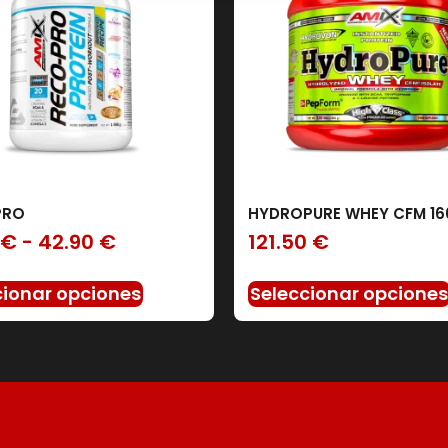
AMIX
(158)
BAVARIAN ELITE
(0)
BIG
(0)
IO GENIX
(0)
SERVIVITA
(30)
PRO
HYDROPURE WHEY CFM 16
€
-
42.90
€
121.50
€
cionar opciones
Seleccionar opcione