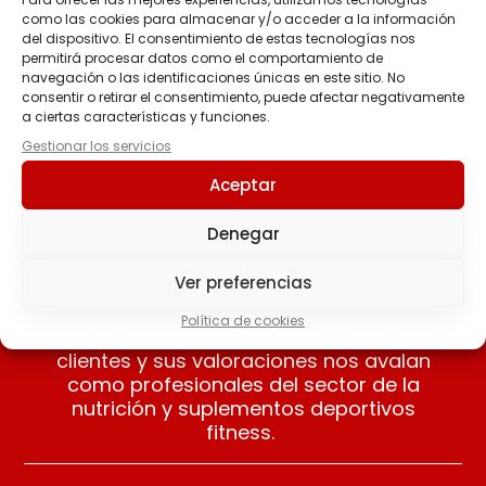
como las cookies para almacenar y/o acceder a la información
del dispositivo. El consentimiento de estas tecnologías nos
Casein Cream (Con
permitirá procesar datos como el comportamiento de
Toppings) 900 Grs.
navegación o las identificaciones únicas en este sitio. No
34.95
€
consentir o retirar el consentimiento, puede afectar negativamente
a ciertas características y funciones.
Seleccionar
Gestionar los servicios
opciones
Aceptar
Denegar
Ver preferencias
Nuestros clientes opinan
Política de cookies
Apreciamos las opiniones de nuestros
clientes y sus valoraciones nos avalan
como profesionales del sector de la
nutrición y suplementos deportivos
fitness.