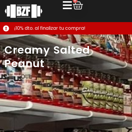
0
¡10% dto. al finalizar tu compra!
Creamy Salted
Peanut