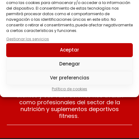
como las cookies para almacenar y/o acceder a la información
del dispositivo. El consentimiento de estas tecnologías nos
BLACK CFM ISOLATE
permitirá procesar datos como el comportamiento de
79.90
€
-
134.90
€
navegación o las identificaciones únicas en este sitio. No
consentir o retirar el consentimiento, puede afectar negativamente
a ciertas características y funciones.
Seleccionar
Gestionar los servicios
opciones
Aceptar
Denegar
Ver preferencias
Nuestros clientes opinan
Apreciamos las opiniones de nuestros
Política de cookies
clientes y sus valoraciones nos avalan
como profesionales del sector de la
nutrición y suplementos deportivos
fitness.