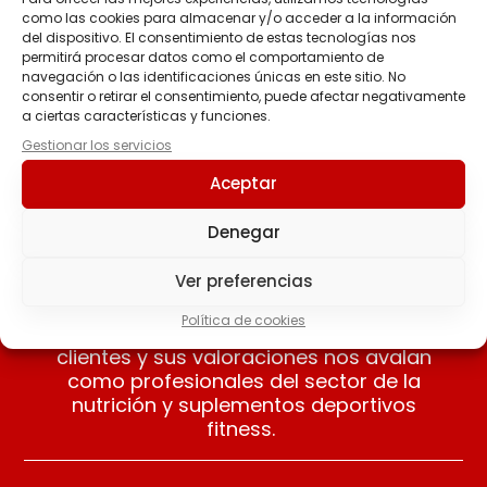
como las cookies para almacenar y/o acceder a la información
del dispositivo. El consentimiento de estas tecnologías nos
SALSA ZERO 320 ML
permitirá procesar datos como el comportamiento de
Coffee&Toffee
navegación o las identificaciones únicas en este sitio. No
SERVIVITA
consentir o retirar el consentimiento, puede afectar negativamente
3.90
€
a ciertas características y funciones.
Gestionar los servicios
Añadir al carrito
Aceptar
Denegar
Ver preferencias
Nuestros clientes opinan
Política de cookies
Apreciamos las opiniones de nuestros
clientes y sus valoraciones nos avalan
como profesionales del sector de la
nutrición y suplementos deportivos
fitness.